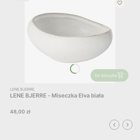
Do koszyka
PRODUCENT
LENE BJERRE
LENE BJERRE - Miseczka Elva biała
Cena
48,00 zł