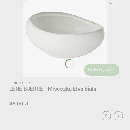
Do koszyka
PRODUCENT
LENE BJERRE
LENE BJERRE - Miseczka Elva biała
Cena
48,00 zł