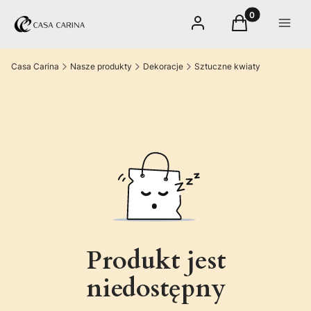
Produkty w kos
Zaloguj się
Koszyk
Menu
Casa Carina
Nasze produkty
Dekoracje
Sztuczne kwiaty
Produkt jest
niedostępny