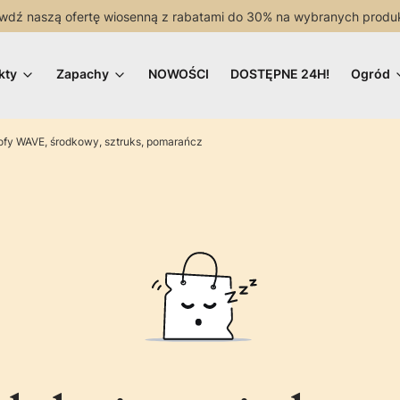
wdź naszą ofertę wiosenną z rabatami do 30% na wybranych produ
kty
Zapachy
NOWOŚCI
DOSTĘPNE 24H!
Ogród
ofy WAVE, środkowy, sztruks, pomarańcz