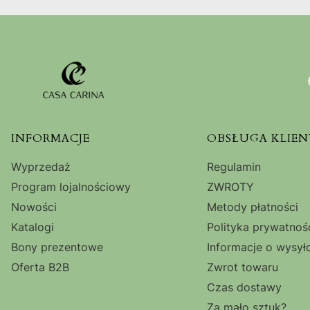
Linki w stopce
INFORMACJE
OBSŁUGA KLIEN
Wyprzedaż
Regulamin
Program lojalnościowy
ZWROTY
Nowości
Metody płatności
Katalogi
Polityka prywatnoś
Bony prezentowe
Informacje o wysył
Oferta B2B
Zwrot towaru
Czas dostawy
Za mało sztuk?