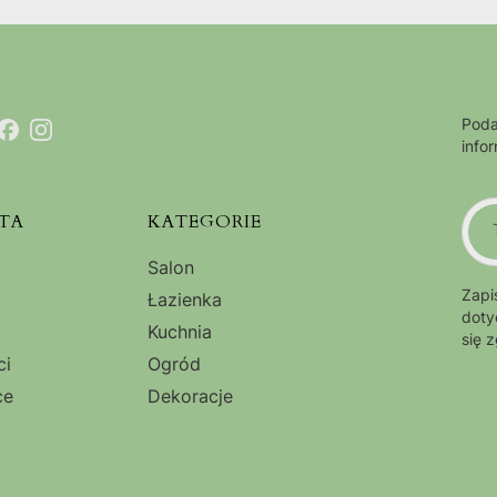
Poda
info
TA
KATEGORIE
Salon
Zapi
Łazienka
doty
Kuchnia
się 
ci
Ogród
ce
Dekoracje