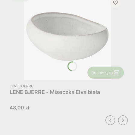
Do koszyka
PRODUCENT
LENE BJERRE
LENE BJERRE - Miseczka Elva biała
Cena
48,00 zł