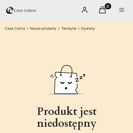
Produkty w kos
Zaloguj się
Koszyk
Menu
Casa Carina
Nasze produkty
Tekstylia
Dywany
Produkt jest
niedostępny