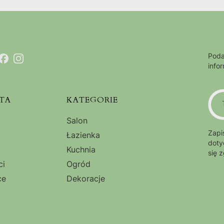
Poda
info
TA
KATEGORIE
Salon
Zapi
Łazienka
doty
Kuchnia
się 
ci
Ogród
ce
Dekoracje