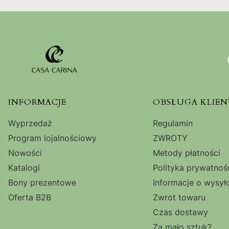
Linki w stopce
INFORMACJE
OBSŁUGA KLIEN
Wyprzedaż
Regulamin
Program lojalnościowy
ZWROTY
Nowości
Metody płatności
Katalogi
Polityka prywatnoś
Bony prezentowe
Informacje o wysył
Oferta B2B
Zwrot towaru
Czas dostawy
Za mało sztuk?