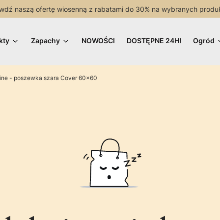
wdź naszą ofertę wiosenną z rabatami do 30% na wybranych produ
kty
Zapachy
NOWOŚCI
DOSTĘPNE 24H!
Ogród
Line - poszewka szara Cover 60x60