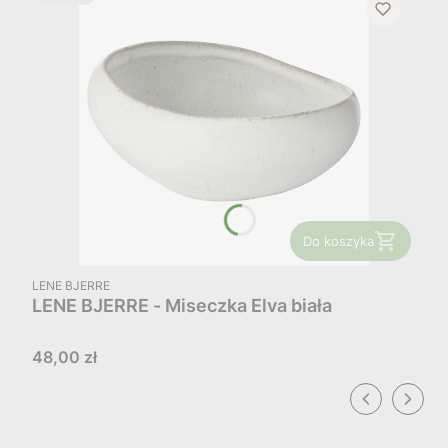
Do koszyka
PRODUCENT
LENE BJERRE
LENE BJERRE - Miseczka Elva biała
Cena
48,00 zł