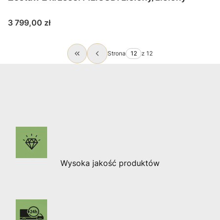
Cena
3 799,00 zł
Strona
z 12
Wróć do pierwszej strony z produktami
Wysoka jakość produktów