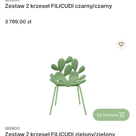
Zestaw 2 krzeseł FILICUDI czarny/czarny
Cena
3 799,00 zł
Do koszyka
PRODUCENT
QEEBOO
Zestaw 2 krzeseł FILICUDI zielony/zielony