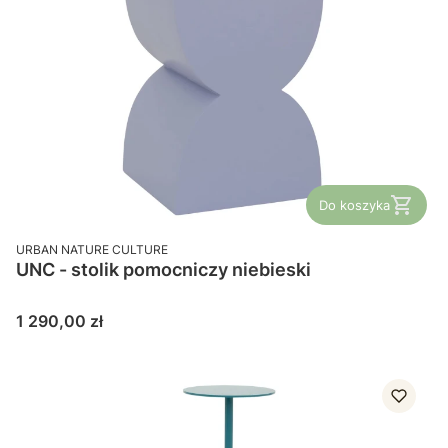
Do koszyka
PRODUCENT
URBAN NATURE CULTURE
UNC - stolik pomocniczy niebieski
Cena
1 290,00 zł