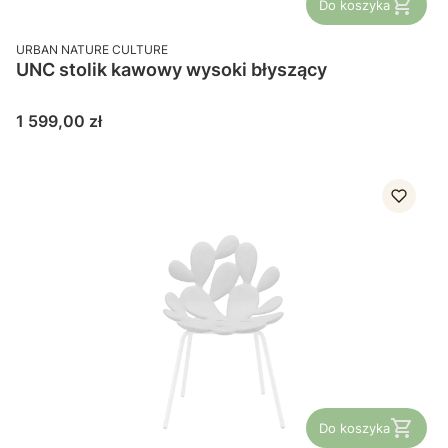
Do koszyka
PRODUCENT
URBAN NATURE CULTURE
UNC stolik kawowy wysoki błyszący
Cena
1 599,00 zł
Do koszyka