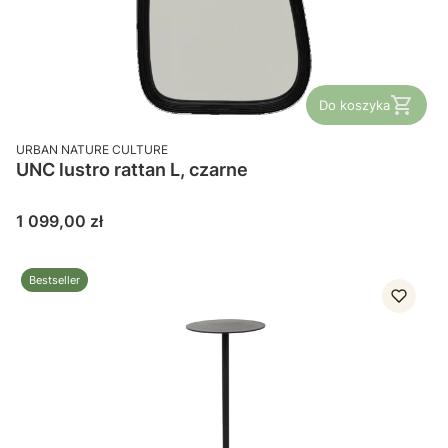
Do koszyka
PRODUCENT
URBAN NATURE CULTURE
UNC lustro rattan L, czarne
Cena
1 099,00 zł
Bestseller