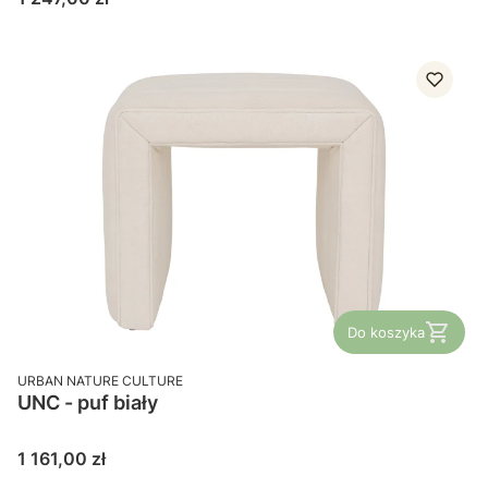
Do koszyka
PRODUCENT
URBAN NATURE CULTURE
UNC - puf biały
Cena
1 161,00 zł