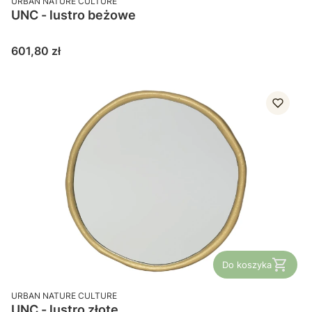
URBAN NATURE CULTURE
UNC - lustro beżowe
Cena
601,80 zł
Do koszyka
PRODUCENT
URBAN NATURE CULTURE
UNC - lustro złote