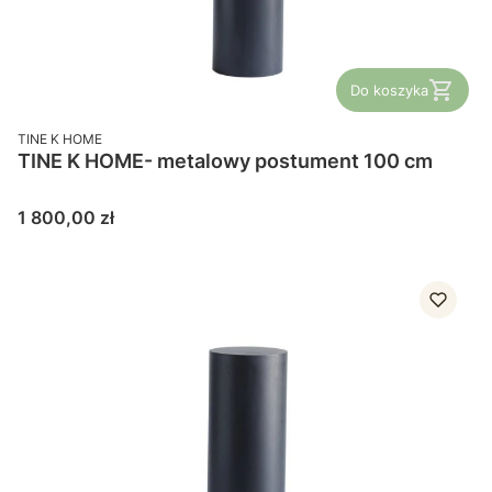
Do koszyka
PRODUCENT
TINE K HOME
TINE K HOME- metalowy postument 100 cm
Cena
1 800,00 zł