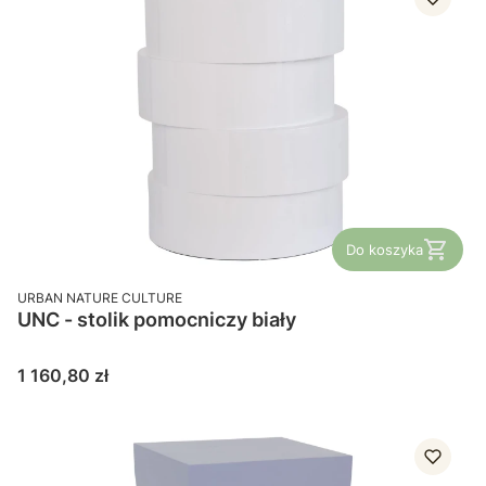
Do koszyka
PRODUCENT
URBAN NATURE CULTURE
UNC - stolik pomocniczy biały
Cena
1 160,80 zł