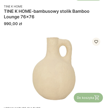
PRODUCENT
TINE K HOME
TINE K HOME-bambusowy stolik Bamboo
Lounge 76x76
Cena
990,00 zł
Do koszyka
PRODUCENT