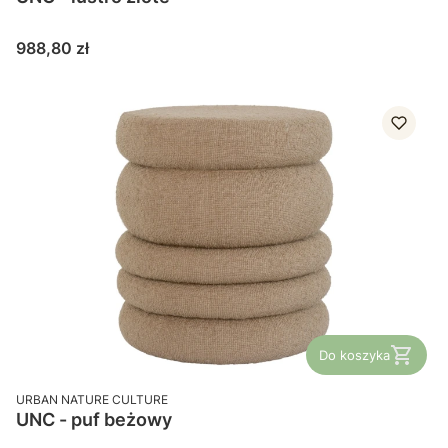
Cena
988,80 zł
Do koszyka
PRODUCENT
URBAN NATURE CULTURE
UNC - puf beżowy