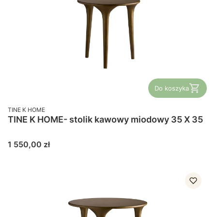
Do koszyka
PRODUCENT
TINE K HOME
TINE K HOME- stolik kawowy miodowy 35 X 35
Cena
1 550,00 zł