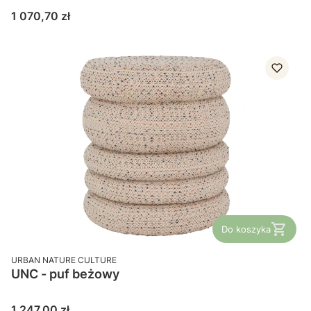
Cena
1 070,70 zł
Do koszyka
PRODUCENT
URBAN NATURE CULTURE
UNC - puf beżowy
Cena
1 247,00 zł