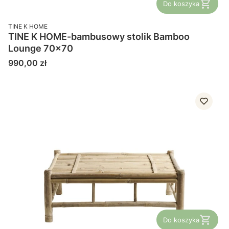
Do koszyka
PRODUCENT
TINE K HOME
TINE K HOME-bambusowy stolik Bamboo
Lounge 70x70
Cena
990,00 zł
Do koszyka