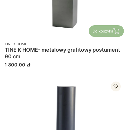
Do koszyka
PRODUCENT
TINE K HOME
TINE K HOME- metalowy grafitowy postument
90 cm
Cena
1 800,00 zł