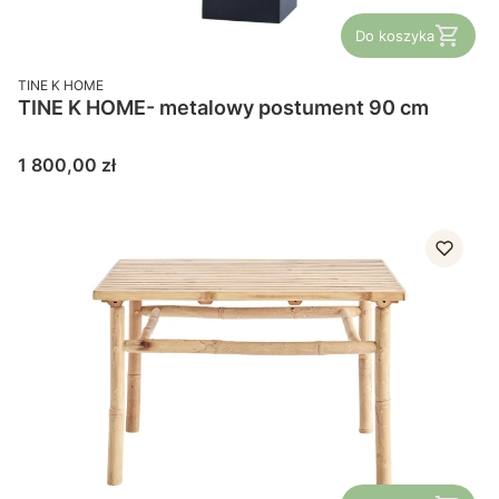
Do koszyka
PRODUCENT
TINE K HOME
TINE K HOME- metalowy postument 90 cm
Cena
1 800,00 zł