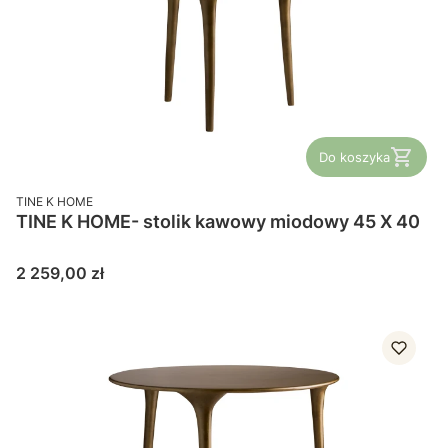
Do koszyka
PRODUCENT
TINE K HOME
TINE K HOME- stolik kawowy miodowy 45 X 40
Cena
2 259,00 zł