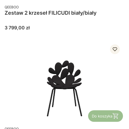
PRODUCENT
QEEBOO
Zestaw 2 krzeseł FILICUDI biały/biały
Cena
3 799,00 zł
Do koszyka
PRODUCENT
QEEBOO