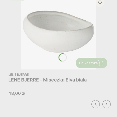
Do koszyka
PRODUCENT
LENE BJERRE
LENE BJERRE - Miseczka Elva biała
Cena
48,00 zł