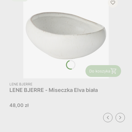
Do koszyka
PRODUCENT
LENE BJERRE
LENE BJERRE - Miseczka Elva biała
Cena
48,00 zł