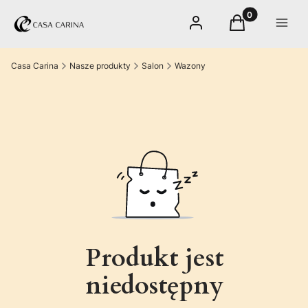
Produkty w kos
Zaloguj się
Koszyk
Menu
Casa Carina
Nasze produkty
Salon
Wazony
Produkt jest
niedostępny