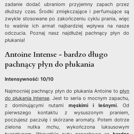
zadanie dodać ubraniom przyjemny zapach przez
dłuższy czas. Środki zmiękczające i perfumujące są
zwykle stosowane po zakończeniu cyklu prania, więc
to waśnie ich armat najbardziej wpływa na nasze
odczucia. Poznaj nasz najdłużej pachnący płyn do
płukania!
Antoine Intense - bardzo długo
pachnący płyn do płukania
Intensywność: 10/10
Najmocniej pachnący płyn do płukania Antoine to
płyn
do płukania Intense
. Jest to seria o mocnym zapachu,
z dominującymi nutami
męskimi i leśnymi
. Od
pierwszego kontaktu z wysuszonym praniem,
poczujesz paczulę i skórzane aromaty. Potem dotrze
zielona nutka mchu, wykończona luksusowym
bursztynem. Wszystkie nuty zapachowe są
bardzo