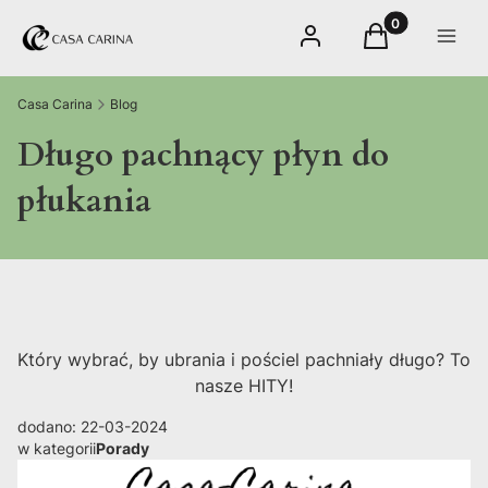
Produkty w kos
Zaloguj się
Koszyk
Menu
Casa Carina
Blog
Długo pachnący płyn do
płukania
Który wybrać, by ubrania i pościel pachniały długo? To
nasze HITY!
dodano: 22-03-2024
w kategorii
Porady