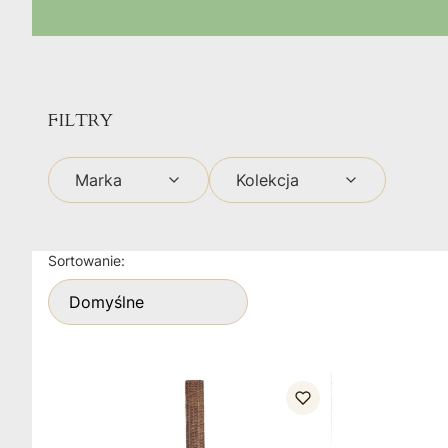
FILTRY
Marka
Kolekcja
Koniec filtrów
Lista produktów
Sortowanie:
Domyślne