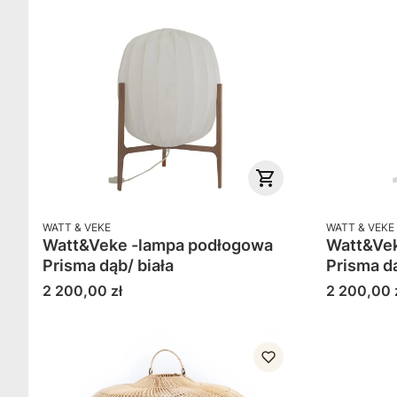
PRODUCENT
PRODUCENT
WATT & VEKE
WATT & VEKE
Watt&Veke -lampa podłogowa
Watt&Vek
Prisma dąb/ biała
Prisma d
Cena
Cena
2 200,00 zł
2 200,00 