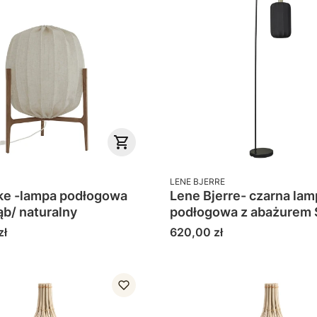
PRODUCENT
LENE BJERRE
e -lampa podłogowa
Lene Bjerre- czarna lam
ąb/ naturalny
podłogowa z abażu
Cena
zł
620,00 zł