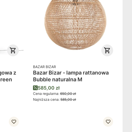
PRODUCENT
BAZAR BIZAR
gowa z
Bazar Bizar - lampa rattanowa
green
Bubble naturalna M
Cena promocyjna
585,00 zł
Cena regularna:
650,00 zł
Najniższa cena:
585,00 zł