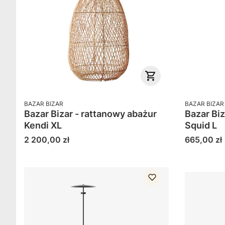
PRODUCENT
PRODUCENT
BAZAR BIZAR
BAZAR BIZAR
Bazar Bizar - rattanowy abażur
Bazar Biz
Kendi XL
Squid L
Cena
Cena
2 200,00 zł
665,00 zł