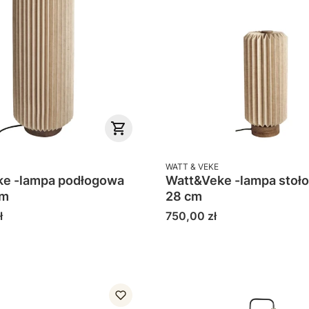
PRODUCENT
WATT & VEKE
e -lampa podłogowa
Watt&Veke -lampa stoł
 cm
28 cm
Cena
ł
750,00 zł