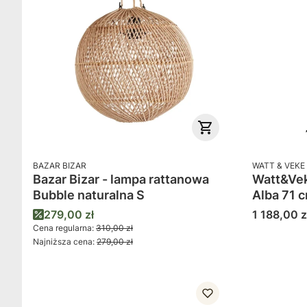
PRODUCENT
PRODUCENT
BAZAR BIZAR
WATT & VEKE
Bazar Bizar - lampa rattanowa
Watt&Vek
Bubble naturalna S
Alba 71
Cena promocyjna
Cena
279,00 zł
1 188,00 z
Cena regularna:
310,00 zł
Najniższa cena:
279,00 zł