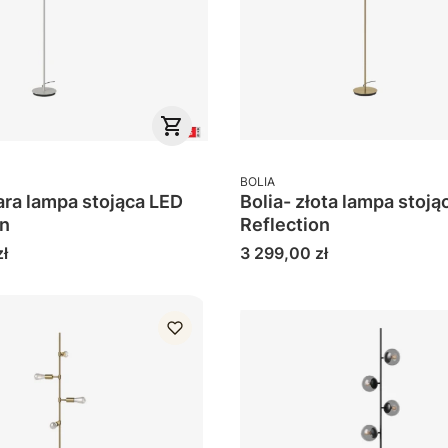
PRODUCENT
BOLIA
ara lampa stojąca LED
Bolia- złota lampa stoją
on
Reflection
Cena
ł
3 299,00 zł