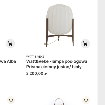
PRODUCENT
WATT & VEKE
owa Alba
Watt&Veke -lampa podłogowa
Prisma ciemny jesion/ biały
Cena
2 200,00 zł