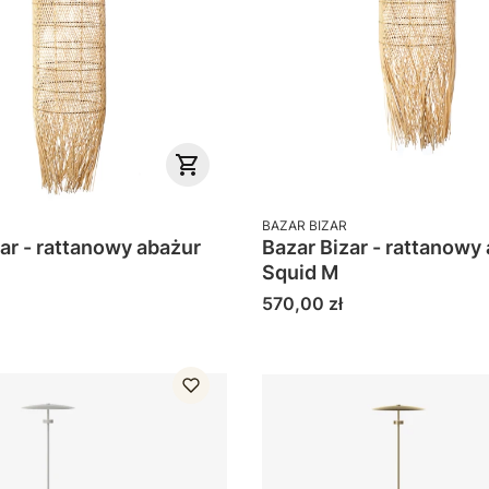
PRODUCENT
BAZAR BIZAR
ar - rattanowy abażur
Bazar Bizar - rattanowy
Squid M
Cena
570,00 zł