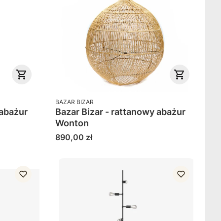
PRODUCENT
BAZAR BIZAR
 abażur
Bazar Bizar - rattanowy abażur
Wonton
Cena
890,00 zł