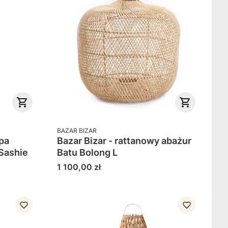
PRODUCENT
BAZAR BIZAR
pa
Bazar Bizar - rattanowy abażur
rem Sashie
Batu Bolong L
Cena
1 100,00 zł