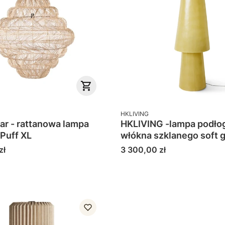
PRODUCENT
HKLIVING
ar - rattanowa lampa
HKLIVING -lampa podło
 Puff XL
włókna szklanego soft 
Cena
zł
3 300,00 zł