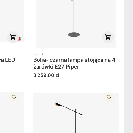
PRODUCENT
BOLIA
ca LED
Bolia- czarna lampa stojąca na 4
żarówki E27 Piper
Cena
3 259,00 zł