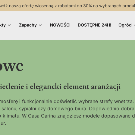
wdź naszą ofertę wiosenną z rabatami do 30% na wybranych produ
kty
Zapachy
NOWOŚCI
DOSTĘPNE 24H!
Ogród
owe
lenie i elegancki element aranżacji
sferę i funkcjonalnie doświetlić wybrane strefy wnętrza. 
r salonu, sypialni czy domowego biura. Odpowiednio dobr
go klimatu. W Casa Carina znajdziesz modele dopasowane 
ur.