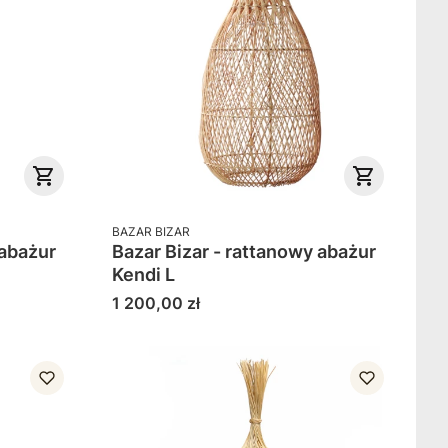
PRODUCENT
BAZAR BIZAR
 abażur
Bazar Bizar - rattanowy abażur
Kendi L
Cena
1 200,00 zł