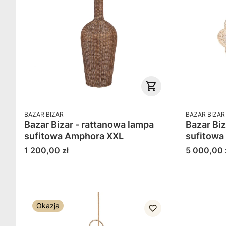
PRODUCENT
PRODUCENT
BAZAR BIZAR
BAZAR BIZAR
Bazar Bizar - rattanowa lampa
Bazar Biz
sufitowa Amphora XXL
sufitowa
Cena
Cena
1 200,00 zł
5 000,00 
Okazja