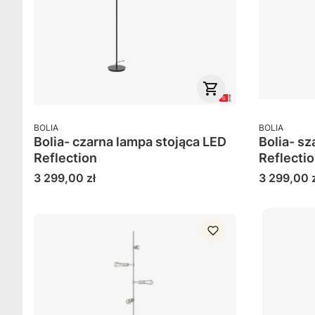
PRODUCENT
PRODUCENT
BOLIA
BOLIA
Bolia- czarna lampa stojąca LED
Bolia- sz
Reflection
Reflecti
Cena
Cena
3 299,00 zł
3 299,00 z