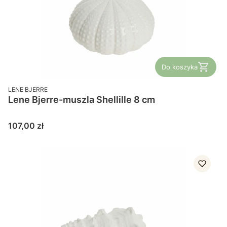
Do koszyka
PRODUCENT
LENE BJERRE
Lene Bjerre-muszla Shellille 8 cm
Cena
107,00 zł