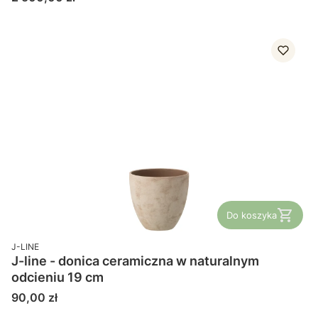
Do koszyka
PRODUCENT
J-LINE
J-line - donica ceramiczna w naturalnym
odcieniu 19 cm
Cena
90,00 zł