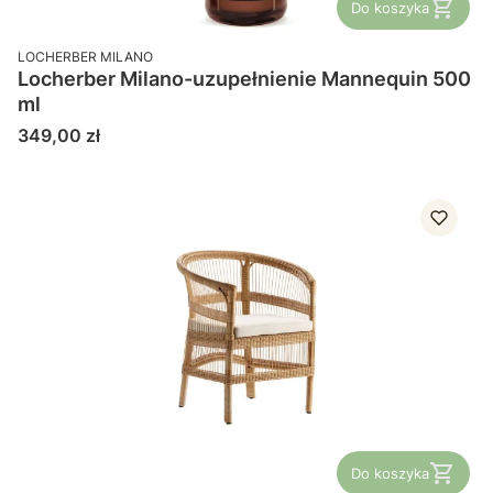
Do koszyka
PRODUCENT
LOCHERBER MILANO
Locherber Milano-uzupełnienie Mannequin 500
ml
Cena
349,00 zł
Do koszyka