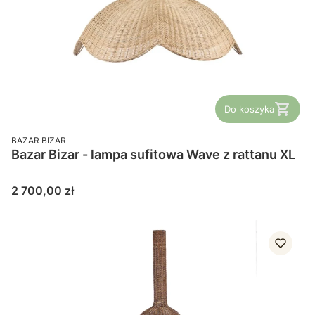
Do koszyka
PRODUCENT
BAZAR BIZAR
Bazar Bizar - lampa sufitowa Wave z rattanu XL
Cena
2 700,00 zł