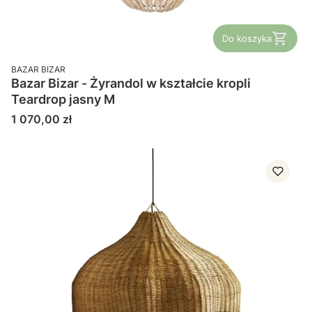
Do koszyka
PRODUCENT
BAZAR BIZAR
Bazar Bizar - Żyrandol w kształcie kropli
Teardrop jasny M
Cena
1 070,00 zł