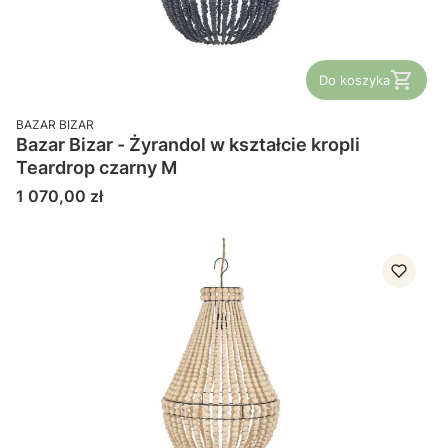
Do koszyka
PRODUCENT
BAZAR BIZAR
Bazar Bizar - Żyrandol w kształcie kropli
Teardrop czarny M
Cena
1 070,00 zł