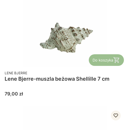
Do koszyka
PRODUCENT
LENE BJERRE
Lene Bjerre-muszla beżowa Shellille 7 cm
Cena
79,00 zł