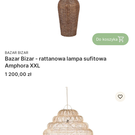
Do koszyka
PRODUCENT
BAZAR BIZAR
Bazar Bizar - rattanowa lampa sufitowa
Amphora XXL
Cena
1 200,00 zł