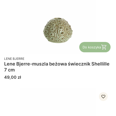
Do koszyka
PRODUCENT
LENE BJERRE
Lene Bjerre-muszla beżowa świecznik Shellille
7 cm
Cena
49,00 zł