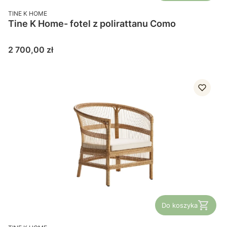
PRODUCENT
TINE K HOME
Tine K Home- fotel z polirattanu Como
Cena
2 700,00 zł
Do koszyka
PRODUCENT