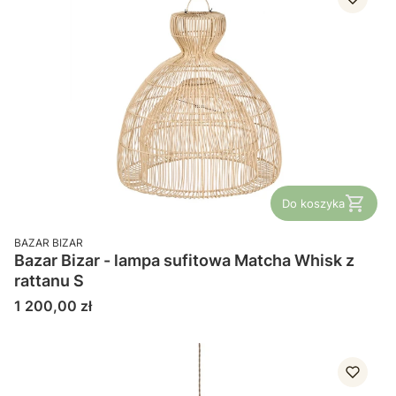
Do koszyka
PRODUCENT
BAZAR BIZAR
Bazar Bizar - lampa sufitowa Matcha Whisk z
rattanu S
Cena
1 200,00 zł