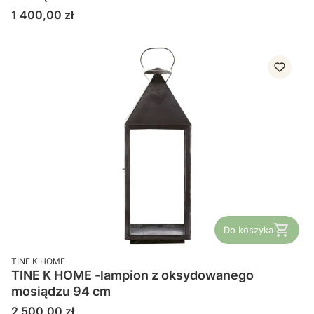
Cena
1 400,00 zł
Do koszyka
PRODUCENT
TINE K HOME
TINE K HOME -lampion z oksydowanego
mosiądzu 94 cm
Cena
2 500,00 zł