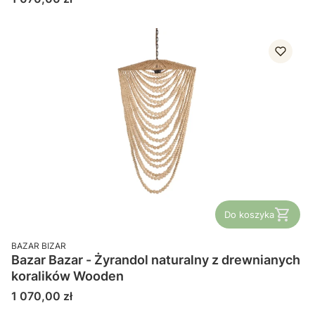
Do koszyka
PRODUCENT
BAZAR BIZAR
Bazar Bazar - Żyrandol naturalny z drewnianych
koralików Wooden
Cena
1 070,00 zł