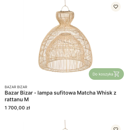
Do koszyka
PRODUCENT
BAZAR BIZAR
Bazar Bizar - lampa sufitowa Matcha Whisk z
rattanu M
Cena
1 700,00 zł