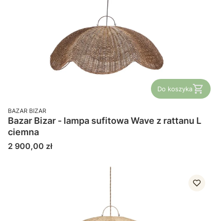
Do koszyka
PRODUCENT
BAZAR BIZAR
Bazar Bizar - lampa sufitowa Wave z rattanu L
ciemna
Cena
2 900,00 zł