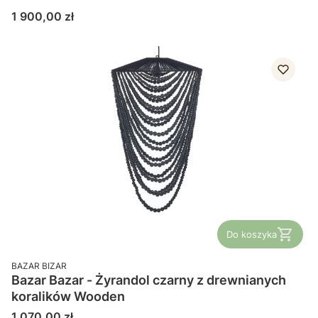
Cena
1 900,00 zł
Do koszyka
PRODUCENT
BAZAR BIZAR
Bazar Bazar - Żyrandol czarny z drewnianych
koralików Wooden
Cena
1 070,00 zł