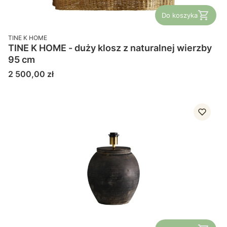
Do koszyka
PRODUCENT
TINE K HOME
TINE K HOME - duży klosz z naturalnej wierzby
95 cm
Cena
2 500,00 zł