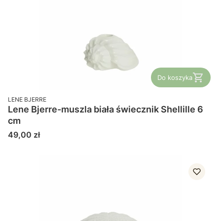
Do koszyka
PRODUCENT
LENE BJERRE
Lene Bjerre-muszla biała świecznik Shellille 6
cm
Cena
49,00 zł