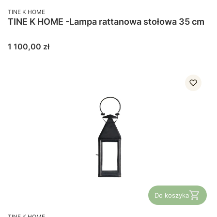
PRODUCENT
TINE K HOME
TINE K HOME -Lampa rattanowa stołowa 35 cm
Cena
1 100,00 zł
Do koszyka
PRODUCENT
TINE K HOME