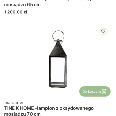
mosiądzu 65 cm
Cena
1 200,00 zł
Do koszyka
PRODUCENT
TINE K HOME
TINE K HOME -lampion z oksydowanego
mosiądzu 70 cm