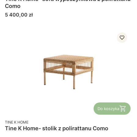
Como
Cena
5 400,00 zł
Do koszyka
PRODUCENT
TINE K HOME
Tine K Home- stolik z polirattanu Como