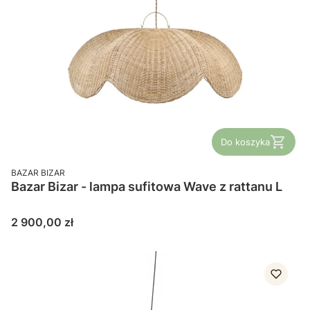
Do koszyka
PRODUCENT
BAZAR BIZAR
Bazar Bizar - lampa sufitowa Wave z rattanu L
Cena
2 900,00 zł