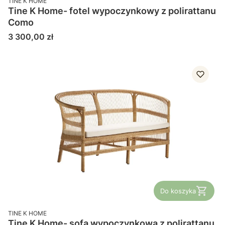
TINE K HOME
Tine K Home- fotel wypoczynkowy z polirattanu
Como
Cena
3 300,00 zł
Do koszyka
PRODUCENT
TINE K HOME
Tine K Home- sofa wypoczynkowa z polirattanu