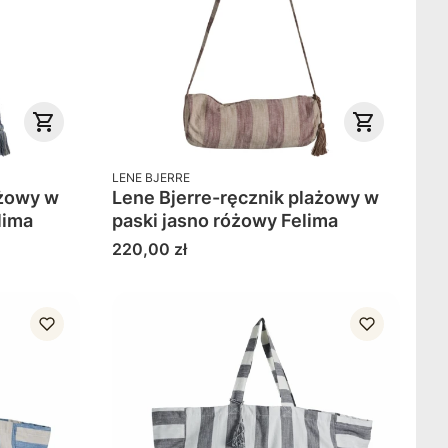
PRODUCENT
LENE BJERRE
żowy w
Lene Bjerre-ręcznik plażowy w
lima
paski jasno różowy Felima
Cena
220,00 zł