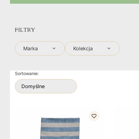
FILTRY
Marka
Kolekcja
Koniec filtrów
Lista produktów
Sortowanie:
Domyślne