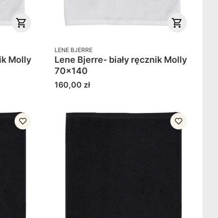
PRODUCENT
LENE BJERRE
lly
Lene Bjerre- biały ręcznik Molly
70x140
Cena
160,00 zł