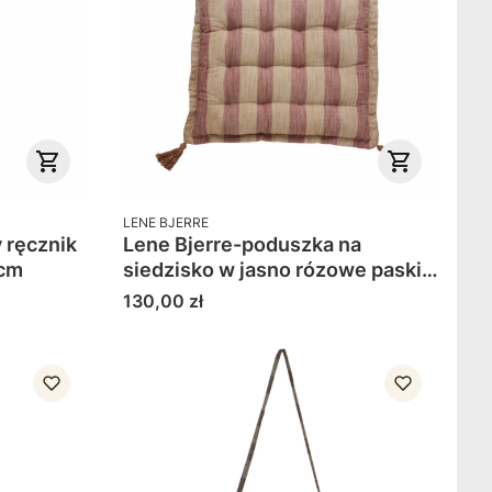
PRODUCENT
LENE BJERRE
y ręcznik
Lene Bjerre-poduszka na
 cm
siedzisko w jasno rózowe paski
Felima
Cena
130,00 zł