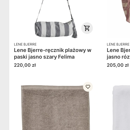
PRODUCENT
PRODUCENT
LENE BJERRE
LENE BJERRE
Lene Bjerre-ręcznik plażowy w
Lene Bje
paski jasno szary Felima
jasno ró
Cena
Cena
220,00 zł
205,00 zł