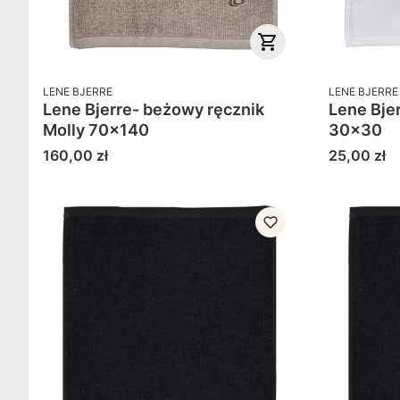
PRODUCENT
PRODUCENT
LENE BJERRE
LENE BJERRE
Lene Bjerre- beżowy ręcznik
Lene Bjerre
Molly 70x140
30x30
Cena
Cena
160,00 zł
25,00 zł