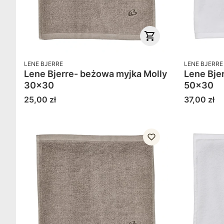
PRODUCENT
PRODUCENT
LENE BJERRE
LENE BJERRE
Lene Bjerre- beżowa myjka Molly
Lene Bjerr
30x30
50x30
Cena
Cena
25,00 zł
37,00 zł