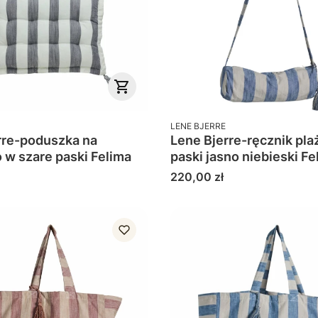
PRODUCENT
LENE BJERRE
rre-poduszka na
Lene Bjerre-ręcznik pla
siedzisko w szare paski Felima
paski jasno niebieski Fe
Cena
220,00 zł