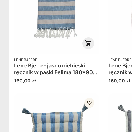
PRODUCENT
PRODUCENT
LENE BJERRE
LENE BJERRE
Lene Bjerre- jasno niebieski
Lene Bje
ręcznik w paski Felima 180x90
ręcznik w paski Felima 180x90
cm
cm
Cena
Cena
160,00 zł
160,00 zł