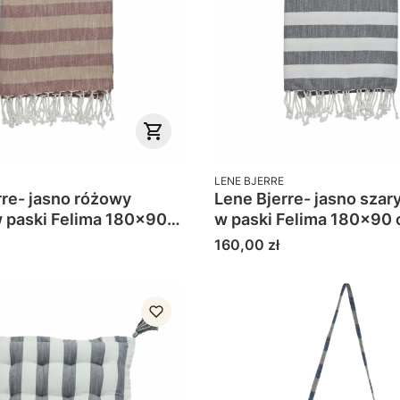
PRODUCENT
LENE BJERRE
rre- jasno różowy
Lene Bjerre- jasno szar
w paski Felima 180x90
Cena
160,00 zł