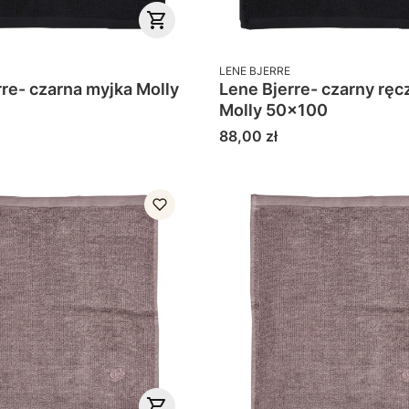
PRODUCENT
LENE BJERRE
e- czarna myjka Molly
Lene Bjerre- czarny ręc
Molly 50x100
Cena
88,00 zł