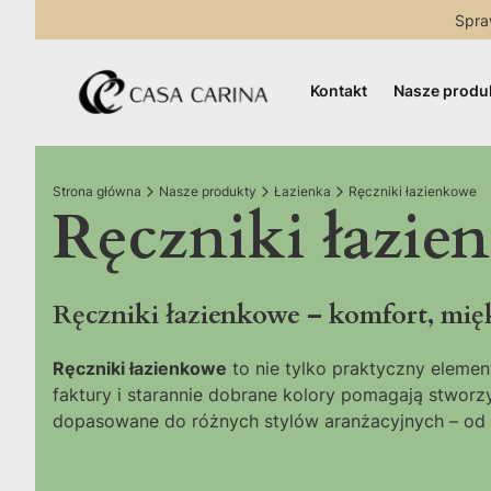
Spra
Kontakt
Nasze produ
Strona główna
Nasze produkty
Łazienka
Ręczniki łazienkowe
Ręczniki łazie
Ręczniki łazienkowe – komfort, mięk
Ręczniki łazienkowe
to nie tylko praktyczny elemen
faktury i starannie dobrane kolory pomagają stwor
dopasowane do różnych stylów aranżacyjnych – od m