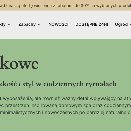
wdź naszą ofertę wiosenną z rabatami do 30% na wybranych produ
kty
Zapachy
NOWOŚCI
DOSTĘPNE 24H!
Ogród
nkowe
kość i styl w codziennych rytuałach
t wyposażenia, ale również ważny detal wpływający na atmo
zyć przestrzeń inspirowaną domowym spa oraz codziennym
inimalistycznych i nowoczesnych po bardziej naturalne or