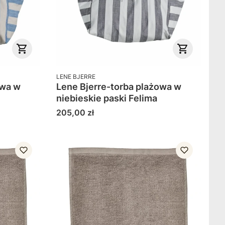
PRODUCENT
LENE BJERRE
owa w
Lene Bjerre-torba plażowa w
niebieskie paski Felima
Cena
205,00 zł