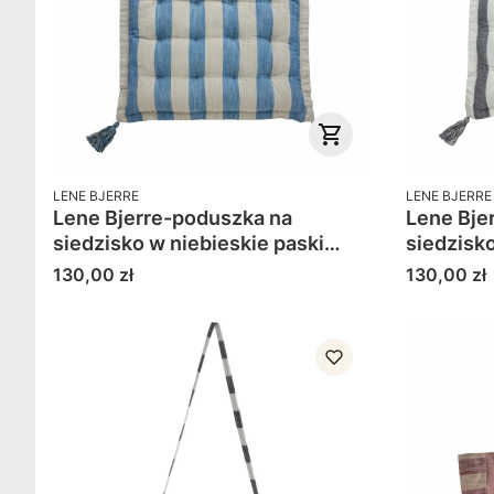
PRODUCENT
PRODUCENT
LENE BJERRE
LENE BJERRE
Lene Bjerre-poduszka na
Lene Bje
siedzisko w niebieskie paski
Felima
Cena
Cena
130,00 zł
130,00 zł