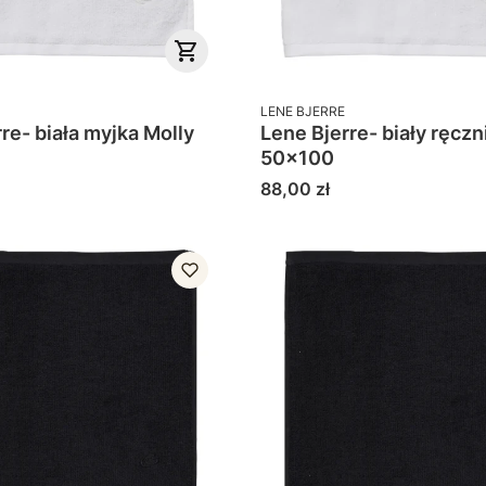
PRODUCENT
LENE BJERRE
- biała myjka Molly
Lene Bjerre- biały ręcznik Mo
50x100
Cena
88,00 zł