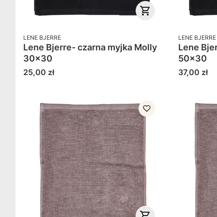
PRODUCENT
PRODUCENT
LENE BJERRE
LENE BJERRE
Lene Bjerre- czarna myjka Molly
Lene Bjerr
30x30
50x30
Cena
Cena
25,00 zł
37,00 zł