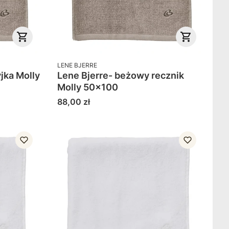
PRODUCENT
LENE BJERRE
Molly
Lene Bjerre- beżowy recznik
Molly 50x100
Cena
88,00 zł