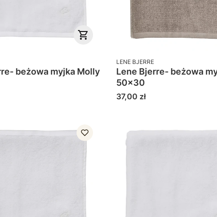
PRODUCENT
LENE BJERRE
e- beżowa myjka Molly
Lene Bjerre- beżowa myjka 
50x30
Cena
37,00 zł