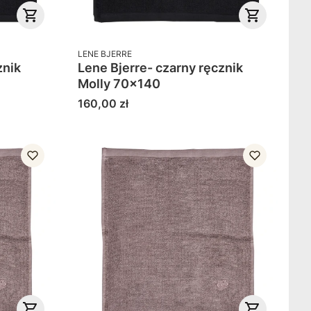
PRODUCENT
LENE BJERRE
znik
Lene Bjerre- czarny ręcznik
Molly 70x140
Cena
160,00 zł