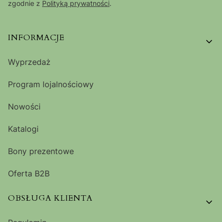
zgodnie z
Polityką prywatności
.
Linki w stopce
INFORMACJE
Wyprzedaż
Program lojalnościowy
Nowości
Katalogi
Bony prezentowe
Oferta B2B
OBSŁUGA KLIENTA