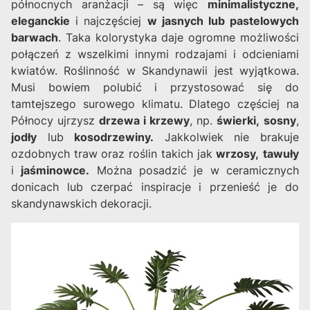
północnych aranżacji – są więc
minimalistyczne,
eleganckie
i najczęściej
w jasnych lub pastelowych
barwach
. Taka kolorystyka daje ogromne możliwości
połączeń z wszelkimi innymi rodzajami i odcieniami
kwiatów. Roślinność w Skandynawii jest wyjątkowa.
Musi bowiem polubić i przystosować się do
tamtejszego surowego klimatu. Dlatego częściej na
Północy ujrzysz
drzewa i krzewy
, np.
świerki,
sosny
,
jodły
lub
kosodrzewiny.
Jakkolwiek nie brakuje
ozdobnych traw oraz roślin takich jak
wrzosy,
tawuły
i
jaśminowce.
Można posadzić je w ceramicznych
donicach lub czerpać inspiracje i przenieść je do
skandynawskich dekoracji.