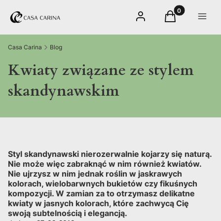
Produkty w kos
Zaloguj się
Koszyk
Menu
Casa Carina
Blog
Kwiaty związane ze stylem
skandynawskim
Styl skandynawski nierozerwalnie kojarzy się naturą.
Nie może więc zabraknąć w nim również kwiatów.
Nie ujrzysz w nim jednak roślin w jaskrawych
kolorach, wielobarwnych bukietów czy fikuśnych
kompozycji. W zamian za to otrzymasz
delikatne
kwiaty w jasnych kolorach
, które zachwycą Cię
swoją subtelnością i elegancją.