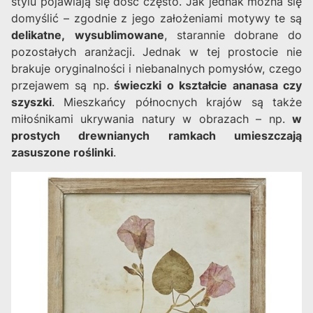
stylu pojawiają się dość często. Jak jednak można się
domyślić – zgodnie z jego założeniami motywy te są
delikatne,
wysublimowane
, starannie dobrane do
pozostałych aranżacji. Jednak w tej prostocie nie
brakuje oryginalności i niebanalnych pomysłów, czego
przejawem są np.
świeczki o kształcie ananasa czy
szyszki
. Mieszkańcy północnych krajów są także
miłośnikami ukrywania natury w obrazach – np.
w
prostych drewnianych ramkach umieszczają
zasuszone roślinki
.