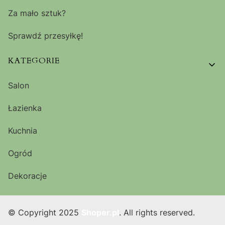
Za mało sztuk?
Sprawdź przesyłkę!
KATEGORIE
Salon
Łazienka
Kuchnia
Ogród
Dekoracje
© Copyright 2025
Shoper.pl
. All rights reserved.