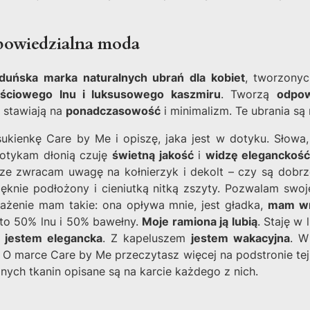
powiedzialna moda
duńska marka naturalnych ubrań dla kobiet
, tworzony
ościowego lnu i luksusowego kaszmiru
. Tworzą
odpow
, stawiają na
ponadczasowość
i minimalizm. Te ubrania są
ukienkę Care by Me i opiszę, jaka jest w dotyku. Słowa,
dotykam dłonią czuję
świetną jakość
i
widzę eleganckoś
ze zwracam uwagę na kołnierzyk i dekolt – czy są dobrze
pięknie podłożony i cieniutką nitką zszyty. Pozwalam swoj
rażenie mam takie: ona opływa mnie, jest gładka,
mam wra
t to 50% lnu i 50% bawełny.
Moje ramiona ją lubią
. Staję w l
ą
jestem elegancka
. Z kapeluszem
jestem wakacyjna
. W
. O marce Care by Me przeczytasz więcej na podstronie tej
nych tkanin opisane są na karcie każdego z nich.