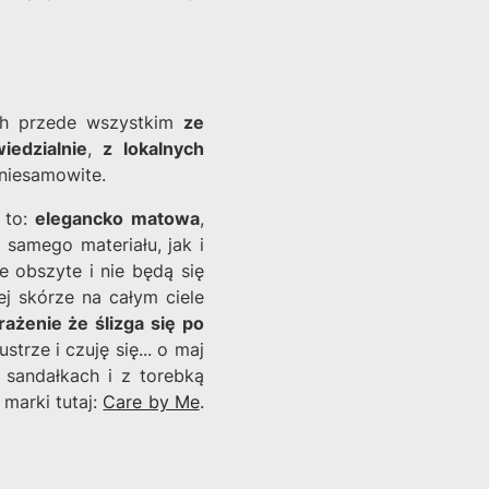
ch przede wszystkim
ze
iedzialnie
,
z lokalnych
 niesamowite.
 to:
elegancko matowa
,
ć
samego materiału, jak i
 obszyte i nie będą się
ej skórze na całym ciele
żenie że ślizga się po
ustrze i czuję się... o maj
 sandałkach i z torebką
 marki tutaj:
Care by Me
.