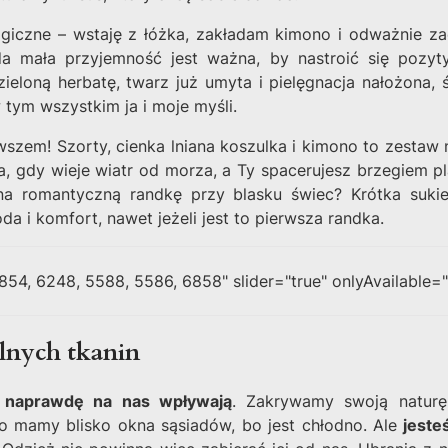
magiczne – wstaję z łóżka, zakładam kimono i odważnie za
da mała przyjemność jest ważna, by nastroić się pozyt
zieloną herbatę, twarz już umyta i pielęgnacja nałożona,
 tym wszystkim ja i moje myśli.
wszem! Szorty, cienka lniana koszulka i kimono to zestaw n
, gdy wieje wiatr od morza, a Ty spacerujesz brzegiem plaż
 romantyczną randkę przy blasku świec? Krótka sukie
a i komfort, nawet jeżeli jest to pierwsza randka.
854, 6248, 5588, 5586, 6858" slider="true" onlyAvailable="
alnych tkanin
y naprawdę na nas wpływają
. Zakrywamy swoją natur
o mamy blisko okna sąsiadów, bo jest chłodno. Ale
jeste