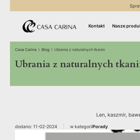
Spra
Kontakt
Nasze produ
Casa Carina
Blog
Ubrania z naturalnych tkanin
Ubrania z naturalnych tkan
Len, kaszmir, baw
dodano: 11-02-2024
w kategorii
Porady