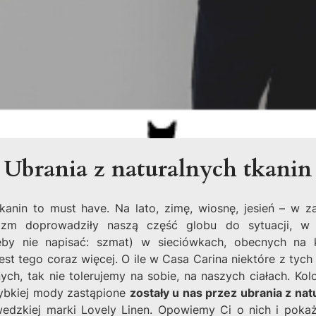
Ubrania z naturalnych tkanin
tkanin to must have. Na lato, zimę, wiosnę, jesień – w z
nizm doprowadziły naszą część globu do sytuacji, 
eby nie napisać: szmat) w sieciówkach, obecnych na k
 jest tego coraz więcej. O ile w Casa Carina niektóre z ty
ych, tak nie tolerujemy na sobie, na naszych ciałach. Kolo
ybkiej mody zastąpione
zostały u nas przez ubrania z nat
edzkiej marki Lovely Linen. Opowiemy Ci o nich i pokaż