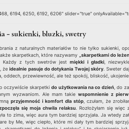
68, 6194, 6250, 6192, 6206" slider="true" onlyAvailable="t
a - sukienki, bluzki, swetry
brania z naturalnych materiałów to nie tylko sukienki, 
 także skarpetkach, które nazywamy
„skarpetkami do leżen
. Każdy z tych swetrów jest
miękki i gładki
, niezwyk
z, że
idealnie pasuje do dotykania Twojej skóry
. Sweter da
, oddech, przewiewność, ale też spokój, bliskość, ukojenie
o oczywiście skarpetki
do użytkowania na co dzień
, do z
iennym wyzwaniom. Ale mam takie
wspomnienie z pierw
omną
przyjemność i komfort dla stóp
, czułam, że zrobił
zpoczęła się moja chwila relaksu
. Rozłożyłam się więc 
yła to zima, więc aura tym bardziej sprzyjała. Ja wtedy 
are by Me, więc ciepło, które mi dały tym bardziej sprzy
c „skarpetkami do leżenia i relaksu” i to skojarzenie j