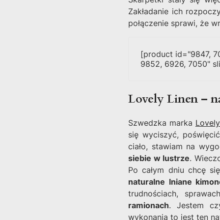
Zakładanie ich rozpoc
połączenie sprawi, że wr
[product id="9847, 7
9852, 6926, 7050" sli
Lovely Linen – na
Szwedzka marka
Lovely
się wyciszyć, poświęci
ciało, stawiam na wyg
siebie w lustrze
. Wieczo
Po całym dniu chcę się
naturalne lniane kimon
trudnościach, sprawa
ramionach
. Jestem cz
wykonania to jest ten na