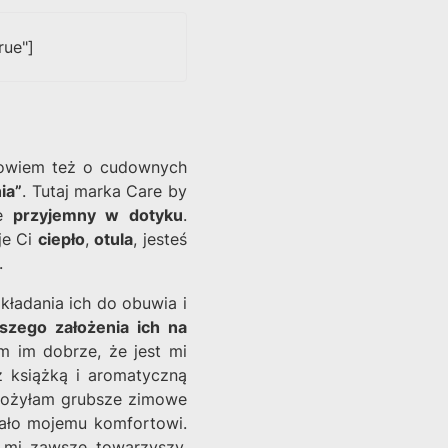
rue"]
opowiem też o cudownych
ia”
. Tutaj marka Care by
le
przyjemny w dotyku
.
je Ci
ciepło
,
otula
, jesteś
.
akładania ich do obuwia i
szego założenia ich na
am im dobrze, że jest mi
z książką i aromatyczną
założyłam grubsze zimowe
jało mojemu komfortowi.
uż mi zawsze towarzyszy.