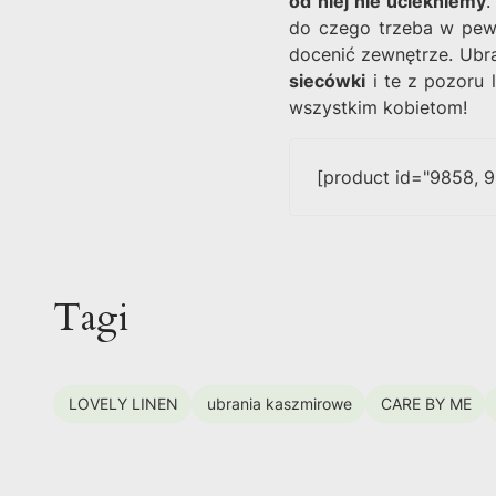
od niej nie uciekniemy
.
do czego trzeba w pewi
docenić zewnętrze. Ubra
siecówki
i te z pozoru 
wszystkim kobietom!
[product id="9858, 9
Tagi
LOVELY LINEN
ubrania kaszmirowe
CARE BY ME