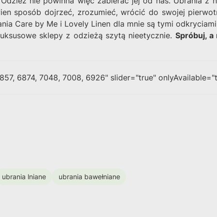
 Odzież nie powinna więc zabierać jej od nas. Ubrania z n
en sposób dojrzeć, zrozumieć, wrócić do swojej pierwotn
nia Care by Me i Lovely Linen dla mnie są tymi odkryciami
luksusowe sklepy z odzieżą szytą nieetycznie.
Spróbuj, a
857, 6874, 7048, 7008, 6926" slider="true" onlyAvailable="t
ubrania lniane
ubrania bawełniane