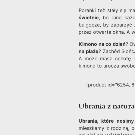
Poranki też stały się 
świetnie
, bo rano każ
bulgocze, by zaparzyć 
przez otwarte okna. A w
Kimono na co dzień
? O
na plażę
? Zachód Słońca
A może masz ochotę na
kimono to urocza swobod
[product id="6254, 6
Ubrania z natur
Ubrania, które nosim
mieszkamy z rodziną, b