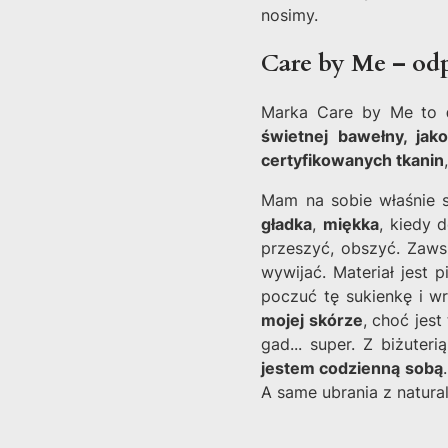
nosimy.
Care by Me – od
Marka Care by Me to
świetnej bawełny, jak
certyfikowanych tkanin
Mam na sobie właśnie s
gładka
,
miękka
, kiedy 
przeszyć, obszyć. Zaws
wywijać. Materiał jest 
poczuć tę sukienkę i w
mojej skórze
, choć jes
gad... super. Z biżuteri
jestem codzienną sobą
A same ubrania z natural