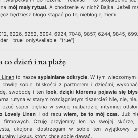
zyna
mój mały rytuał
. A chodzenie w nich? Bajka. Jeżeli 
ęcz będziesz błogo stąpać po tej niebłogiej ziemi.
012, 6226, 6252, 6994, 6924, 7048, 9857, 6244, 9845, 6992
der="true" onlyAvailable="true"]
 co dzień i na plażę
 Linen
to nasze
sypialniane odkrycie
. W tym wieczornym 
ć chwilę sobie, bliskości z partnerem i dziećmi, wykonać
odę, swobodę i ten
look, dzięki któremu pojawia się bły
rna rutyna w starym rozciągniętym tiszercie? Nie, nie, nie.
 czuć super piękna w swojej najbardziej intymnej odsłon
o Lovely Linen
i od razu
wiem, że to mój czas
. Już ni
ch firmowych. Czuję przyjemny len na swojej skórze,
ysta, ukojona, dostrzegam w sobie ten wyjątkowy uro
turalny luksus, który chcę sobie dawać.