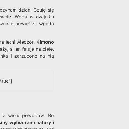
czynam dzień. Czuję się
ywnie. Woda w czajniku
 świeże powietrze wpada
a letni wieczór.
Kimono
y, a len faluje na ciele.
nka i zarzucone na nią
true"]
ę z wielu powodów. Bo
śmy wytworami natury i