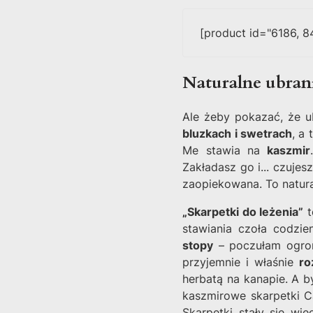
[product id="6186, 84
Naturalne ubrani
Ale żeby pokazać, że u
bluzkach i swetrach
, a
Me stawia na
kaszmir
Zakładasz go i... czujes
zaopiekowana. To natura
„Skarpetki do leżenia”
t
stawiania czoła codz
stopy
– poczułam ogr
przyjemnie i właśnie
ro
herbatą na kanapie. A b
kaszmirowe skarpetki C
Skarpetki stały się wię