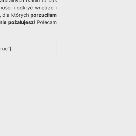
aturalnych tkanin to coś
ości i odkryć wnętrze i
, dla których
porzuciłam
 nie pożałujesz
! Polecam
rue"]