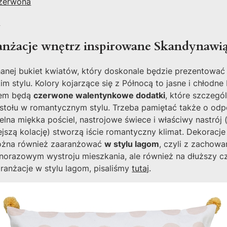
zerwona
m
nżacje wnętrz inspirowane Skandynawi
nej bukiet kwiatów, który doskonale będzie prezentować
 stylu. Kolory kojarzące się z Północą to jasne i chłodne 
iem będą
czerwone walentynkowe dodatki
, które szczegó
 stołu w romantycznym stylu. Trzeba pamiętać także o odp
telna miękka pościel, nastrojowe świece i właściwy nastró
jszą kolację) stworzą iście romantyczny klimat. Dekoracje
ożna również zaaranżować
w stylu lagom
, czyli z zachow
ednorazowym wystroju mieszkania, ale również na dłuższy c
aranżacje w stylu lagom, pisaliśmy
tutaj
.