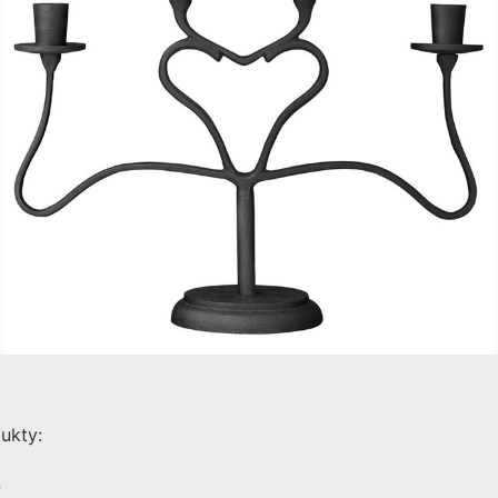
dukty:
m