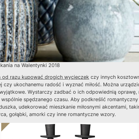
kania na Walentynki 2018
ba od razu kupować drogich wycieczek
czy innych kosztow
ej czy ukochanemu radość i wyznać miłość. Można urządzi
 wyjątkowe. Wystarczy zadbać o ich odpowiednią oprawę, n
 wspólnie spędzanego czasu. Aby podkreślić romantyczn
rduszka, udekorować mieszkanie miłosnymi akcentami, takim
rca, gołąbki, amorki czy inne romantyczne wzory.