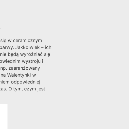
ą
 się w ceramicznym
barwy. Jakkolwiek – ich
lnie będą wyróżniać się
owiednim wystroju i
j (np. zaaranżowany
 na Walentynki w
aniem odpowiedniej
zas. O tym, czym jest