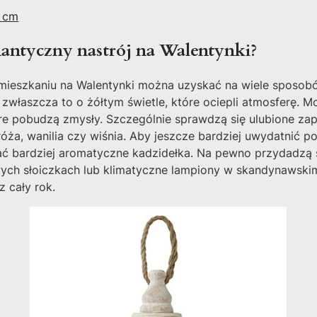
0 cm
mantyczny nastrój na Walentynki?
mieszkaniu na Walentynki można uzyskać na wiele sposobó
, zwłaszcza to o żółtym świetle, które ociepli atmosferę. 
óre pobudzą zmysły. Szczególnie sprawdzą się ulubione za
 róża, wanilia czy wiśnia. Aby jeszcze bardziej uwydatnić
ać bardziej aromatyczne kadzidełka. Na pewno przydadzą 
ych słoiczkach lub klimatyczne lampiony w skandynawskim
 cały rok.