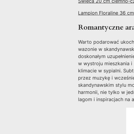
Świeca 20 cm ciemno-c
Lampion Floraline 36 c
Romantyczne ara
Warto podarować ukocha
wazonie w skandynawskim
doskonałym uzupełnien
w wystroju mieszkania i
klimacie w sypialni. Sub
przez muzykę i wcześnie
skandynawskim stylu m
harmonii, nie tylko w j
lagom i inspiracjach na 