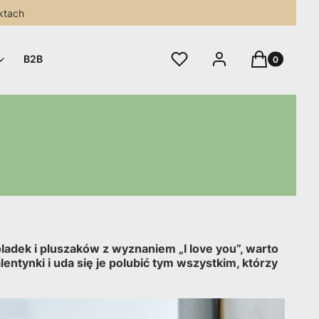
ktach
Produkty w 
Ulubione
Zaloguj się
Koszyk
B2B
adek i pluszaków z wyznaniem „I love you”, warto
ntynki i uda się je polubić tym wszystkim, którzy