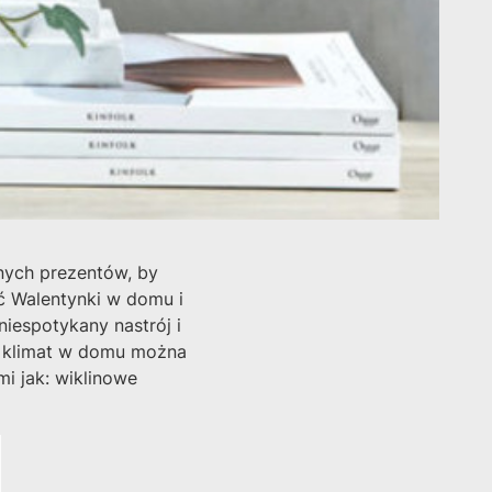
nych prezentów, by
ć Walentynki w domu i
iespotykany nastrój i
y klimat w domu można
i jak: wiklinowe