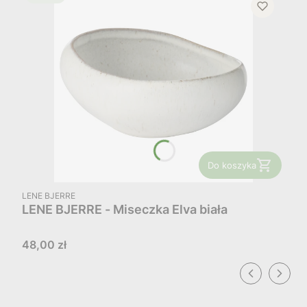
Do koszyka
PRODUCENT
LENE BJERRE
LENE BJERRE - Miseczka Elva biała
Cena
48,00 zł