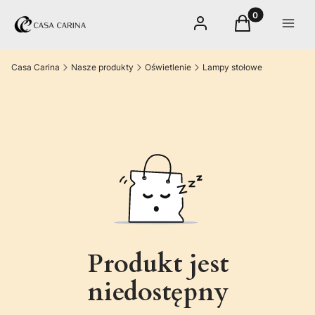
Produkty w kos
Zaloguj się
Koszyk
Menu
Casa Carina
Nasze produkty
Oświetlenie
Lampy stołowe
Produkt jest
niedostępny