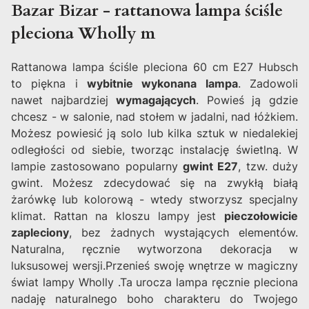
Bazar Bizar - rattanowa lampa ściśle
pleciona Wholly m
Rattanowa lampa ściśle pleciona 60 cm E27 Hubsch
to piękna i
wybitnie wykonana lampa
. Zadowoli
nawet najbardziej
wymagających
. Powieś ją gdzie
chcesz - w salonie, nad stołem w jadalni, nad łóżkiem.
Możesz powiesić ją solo lub kilka sztuk w niedalekiej
odległości od siebie, tworząc instalację świetlną. W
lampie zastosowano popularny
gwint E27
, tzw. duży
gwint. Możesz zdecydować się na zwykłą białą
żarówkę lub kolorową - wtedy stworzysz specjalny
klimat. Rattan na kloszu lampy jest
pieczołowicie
zapleciony
, bez żadnych wystających elementów.
Naturalna, ręcznie wytworzona dekoracja w
luksusowej wersji.Przenieś swoję wnętrze w magiczny
świat lampy Wholly .Ta urocza lampa ręcznie pleciona
nadaję naturalnego boho charakteru do Twojego