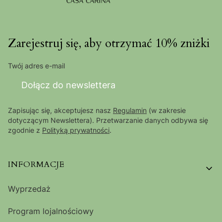
Zarejestruj się, aby otrzymać 10% zniżki
Twój adres e-mail
Dołącz do newslettera
Zapisując się, akceptujesz nasz
Regulamin
(w zakresie
dotyczącym Newslettera). Przetwarzanie danych odbywa się
zgodnie z
Polityką prywatności
.
Linki w stopce
INFORMACJE
Wyprzedaż
Program lojalnościowy