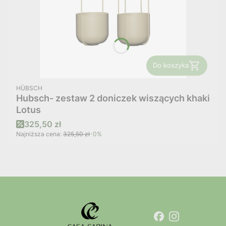
Do koszyka
PRODUCENT
HÜBSCH
Hubsch- zestaw 2 doniczek wiszących khaki
Lotus
Cena promocyjna
325,50 zł
Najniższa cena:
325,50 zł
-0%