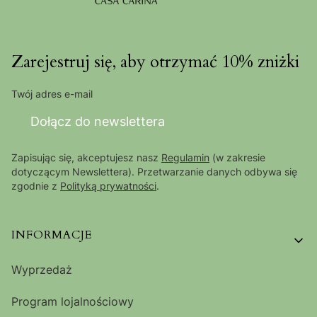
Zarejestruj się, aby otrzymać 10% zniżki
Twój adres e-mail
Dołącz do newslettera
Zapisując się, akceptujesz nasz
Regulamin
(w zakresie
dotyczącym Newslettera). Przetwarzanie danych odbywa się
zgodnie z
Polityką prywatności
.
Linki w stopce
INFORMACJE
Wyprzedaż
Program lojalnościowy