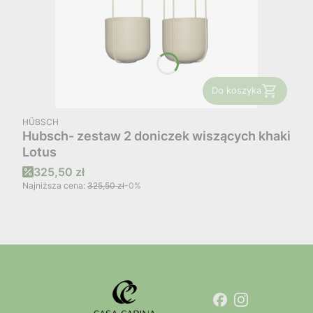
Do koszyka
PRODUCENT
HÜBSCH
Hubsch- zestaw 2 doniczek wiszących khaki
Lotus
Cena promocyjna
325,50 zł
Najniższa cena:
325,50 zł
-0%