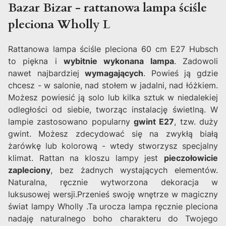
Bazar Bizar - rattanowa lampa ściśle
pleciona Wholly L
Rattanowa lampa ściśle pleciona 60 cm E27 Hubsch
to piękna i
wybitnie wykonana lampa
. Zadowoli
nawet najbardziej
wymagających
. Powieś ją gdzie
chcesz - w salonie, nad stołem w jadalni, nad łóżkiem.
Możesz powiesić ją solo lub kilka sztuk w niedalekiej
odległości od siebie, tworząc instalację świetlną. W
lampie zastosowano popularny
gwint E27
, tzw. duży
gwint. Możesz zdecydować się na zwykłą białą
żarówkę lub kolorową - wtedy stworzysz specjalny
klimat. Rattan na kloszu lampy jest
pieczołowicie
zapleciony
, bez żadnych wystających elementów.
Naturalna, ręcznie wytworzona dekoracja w
luksusowej wersji.Przenieś swoję wnętrze w magiczny
świat lampy Wholly .Ta urocza lampa ręcznie pleciona
nadaję naturalnego boho charakteru do Twojego