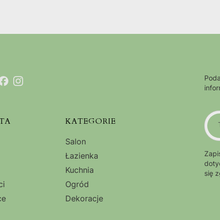
Poda
info
TA
KATEGORIE
Salon
Zapi
Łazienka
doty
Kuchnia
się 
ci
Ogród
ce
Dekoracje