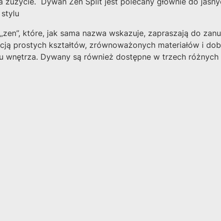
a zużycie. Dywan Zen Split jest polecany głównie do jasny
 stylu
en”, które, jak sama nazwa wskazuje, zapraszają do zanur
tencją prostych kształtów, zrównoważonych materiałów i d
 wnętrza. Dywany są również dostępne w trzech różnych ro