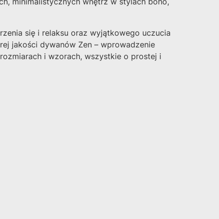
ch, minimalistycznych wnętrz w stylach boho,
zenia się i relaksu oraz wyjątkowego uczucia
obrej jakości dywanów Zen – wprowadzenie
zmiarach i wzorach, wszystkie o prostej i