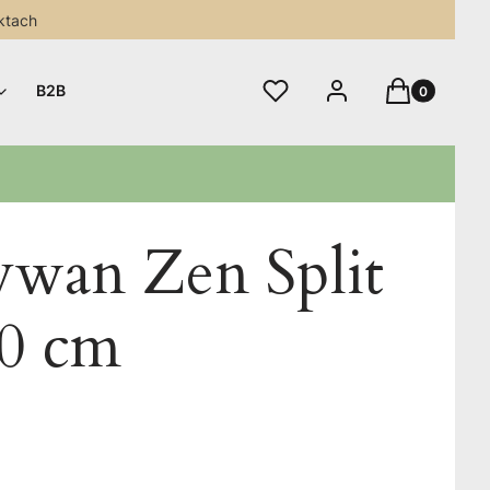
ktach
Produkty w 
Ulubione
Zaloguj się
Koszyk
B2B
ywan Zen Split
40 cm