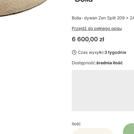
Bolia- dywan Zen Split 209 x 
Przejdź do pełnego opisu
Cena
6 600,00 zł
Czas wysyłki:
3 tygodnie
Dostępność:
średnia ilość
Wybierz wariant produktu:
Poszczególne warianty mogą ró
*
kolor
Pokaż wszystkie kolory
Ilość