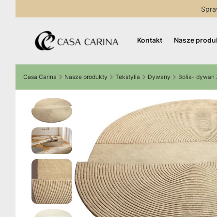
Spra
Kontakt
Nasze produ
Casa Carina
Nasze produkty
Tekstylia
Dywany
Bolia- dywan 