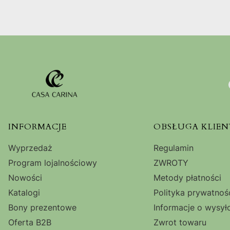
Linki w stopce
INFORMACJE
OBSŁUGA KLIEN
Wyprzedaż
Regulamin
Program lojalnościowy
ZWROTY
Nowości
Metody płatności
Katalogi
Polityka prywatnoś
Bony prezentowe
Informacje o wysył
Oferta B2B
Zwrot towaru