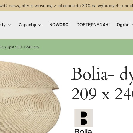
wdź naszą ofertę wiosenną z rabatami do 30% na wybranych produ
kty
Zapachy
NOWOŚCI
DOSTĘPNE 24H!
Ogród
Zen Split 209 x 240 cm
Bolia- d
209 x 2