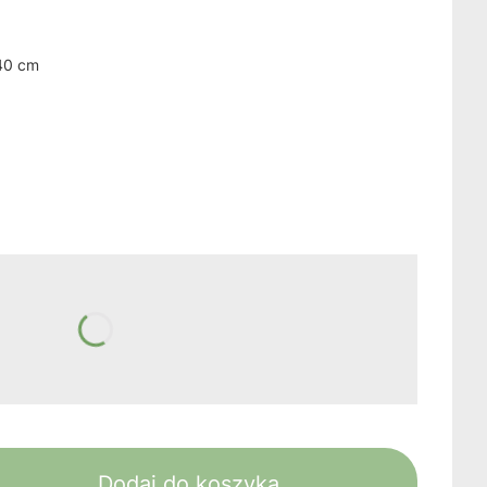
240 cm
żnić się ceną
Dodaj do koszyka