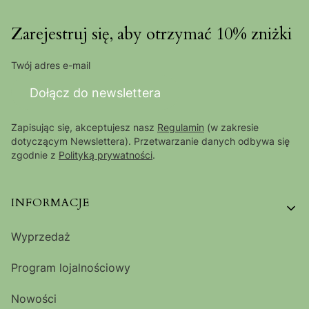
Zarejestruj się, aby otrzymać 10% zniżki
Twój adres e-mail
Dołącz do newslettera
Zapisując się, akceptujesz nasz
Regulamin
(w zakresie
dotyczącym Newslettera). Przetwarzanie danych odbywa się
zgodnie z
Polityką prywatności
.
Linki w stopce
INFORMACJE
Wyprzedaż
Program lojalnościowy
Nowości