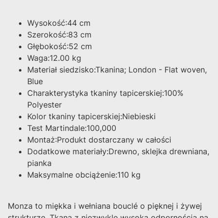
Wysokość:44 cm
Szerokość:83 cm
Głębokość:52 cm
Waga:12.00 kg
Materiał siedzisko:Tkanina; London - Flat woven,
Blue
Charakterystyka tkaniny tapicerskiej:100%
Polyester
Kolor tkaniny tapicerskiej:Niebieski
Test Martindale:100,000
Montaż:Produkt dostarczany w całości
Dodatkowe materiały:Drewno, sklejka drewniana,
pianka
Maksymalne obciążenie:110 kg
Monza to miękka i wełniana bouclé o pięknej i żywej
strukturze. Tkana z niezwykle wysoką odpornością na