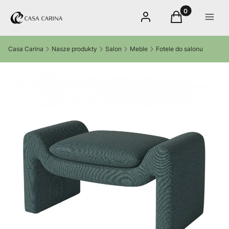
Produkty w kos
Zaloguj się
Koszyk
Menu
Casa Carina
Nasze produkty
Salon
Meble
Fotele do salonu