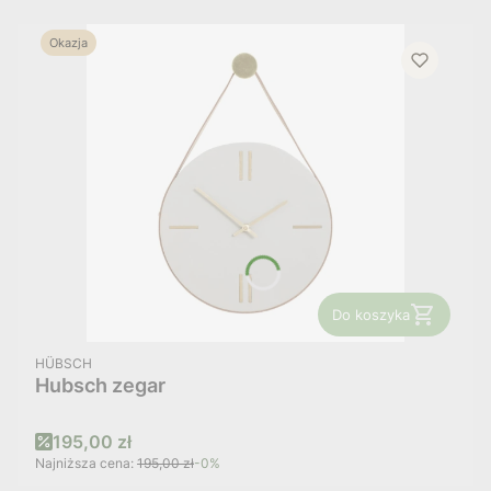
Okazja
Do koszyka
PRODUCENT
HÜBSCH
Hubsch zegar
Cena promocyjna
195,00 zł
Najniższa cena:
195,00 zł
-0%