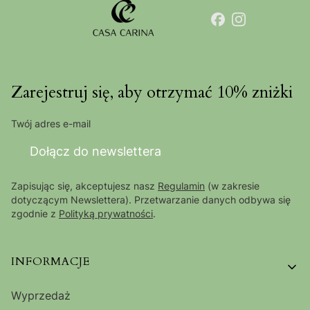
Zarejestruj się, aby otrzymać 10% zniżki
Twój adres e-mail
Dołącz do newslettera
Zapisując się, akceptujesz nasz
Regulamin
(w zakresie
dotyczącym Newslettera). Przetwarzanie danych odbywa się
zgodnie z
Polityką prywatności
.
Linki w stopce
INFORMACJE
Wyprzedaż