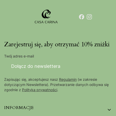
Zarejestruj się, aby otrzymać 10% zniżki
Twój adres e-mail
Dołącz do newslettera
Zapisując się, akceptujesz nasz
Regulamin
(w zakresie
dotyczącym Newslettera). Przetwarzanie danych odbywa się
zgodnie z
Polityką prywatności
.
Linki w stopce
INFORMACJE