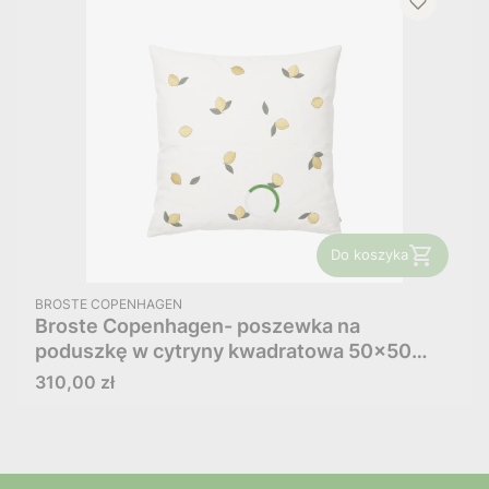
Do koszyka
PRODUCENT
BROSTE COPENHAGEN
Broste Copenhagen- poszewka na
poduszkę w cytryny kwadratowa 50x50
Lemon
Cena
310,00 zł