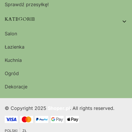
Sprawdź przesyłkę!
KATEGORIE
Salon
Łazienka
Kuchnia
Ogród
Dekoracje
© Copyright 2025
Shoper.pl
. All rights reserved.
POLSKI
ZŁ