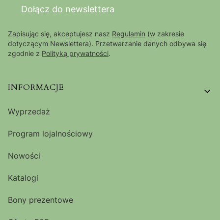
Dołącz do newslettera
Zapisując się, akceptujesz nasz
Regulamin
(w zakresie
dotyczącym Newslettera). Przetwarzanie danych odbywa się
zgodnie z
Polityką prywatności
.
Linki w stopce
INFORMACJE
Wyprzedaż
Program lojalnościowy
Nowości
Katalogi
Bony prezentowe