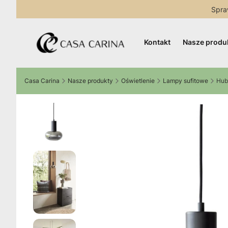
Spra
Kontakt
Nasze produ
Casa Carina
Nasze produkty
Oświetlenie
Lampy sufitowe
Hub