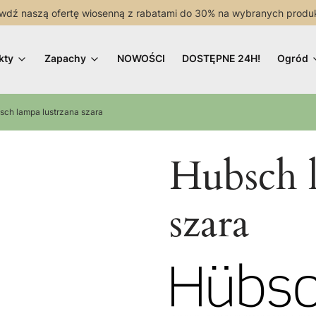
wdź naszą ofertę wiosenną z rabatami do 30% na wybranych produ
kty
Zapachy
NOWOŚCI
DOSTĘPNE 24H!
Ogród
sch lampa lustrzana szara
Hubsch l
szara