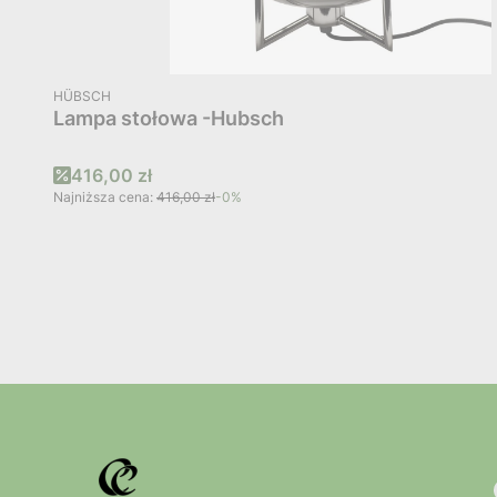
PRODUCENT
HÜBSCH
Lampa stołowa -Hubsch
Cena promocyjna
416,00 zł
Najniższa cena:
416,00 zł
-0%