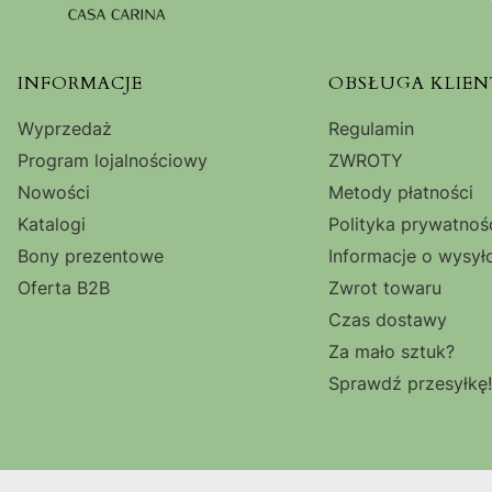
Linki w stopce
INFORMACJE
OBSŁUGA KLIEN
Wyprzedaż
Regulamin
Program lojalnościowy
ZWROTY
Nowości
Metody płatności
Katalogi
Polityka prywatnoś
Bony prezentowe
Informacje o wysył
Oferta B2B
Zwrot towaru
Czas dostawy
Za mało sztuk?
Sprawdź przesyłkę!