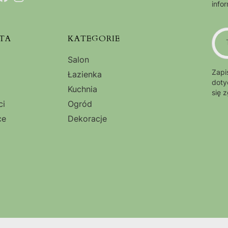
info
TA
KATEGORIE
Salon
Zapi
Łazienka
doty
Kuchnia
się 
ci
Ogród
ce
Dekoracje