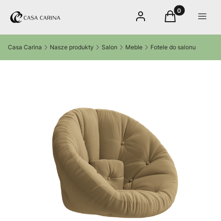
Produkty w kos
Zaloguj się
Koszyk
Menu
Casa Carina
Nasze produkty
Salon
Meble
Fotele do salonu