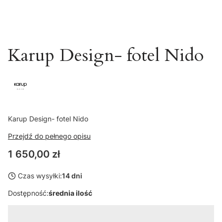
Karup Design- fotel Nido
Karup Design- fotel Nido
Przejdź do pełnego opisu
Cena
1 650,00 zł
Czas wysyłki:
14 dni
Dostępność:
średnia ilość
Wybierz wariant produktu: