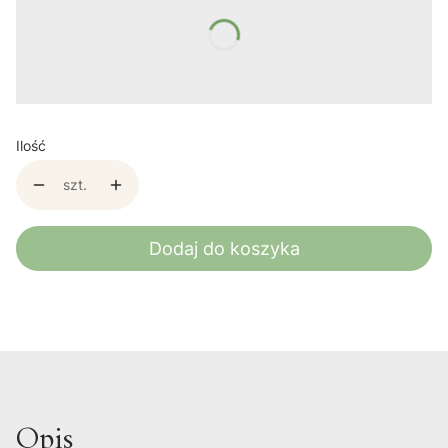
Poszczególne warianty mogą różnić się ceną
*
kolor
Pokaż wszystkie kolory
Ilość
szt.
Dodaj do koszyka
Opis