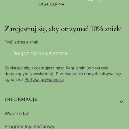
Zarejestruj się, aby otrzymać 10% zniżki
Twój adres e-mail
Dołącz do newslettera
Zapisując się, akceptujesz nasz
Regulamin
(w zakresie
dotyczącym Newslettera). Przetwarzanie danych odbywa się
zgodnie z
Polityką prywatności
.
Linki w stopce
INFORMACJE
Wyprzedaż
Program lojalnościowy