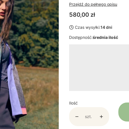
Przejdź do pełnego opisu
Cena
580,00 zł
Czas wysyłki:
14 dni
Dostępność:
średnia ilość
Wybierz wariant produktu:
Poszczególne warianty mogą ró
*
Rozmiar
Wybierz
Ilość
szt.