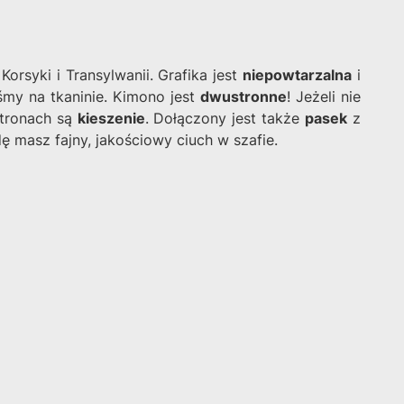
rsyki i Transylwanii. Grafika jest
niepowtarzalna
i
śmy na tkaninie. Kimono jest
dwustronne
! Jeżeli nie
stronach są
kieszenie
. Dołączony jest także
pasek
z
ę masz fajny, jakościowy ciuch w szafie.