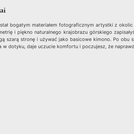
ai
ał bogatym materiałem fotograficznym artystki z okolic Ko
trię i piękno naturalnego krajobrazu górskiego zapisały
gą szarą stronę i używać jako basicowe kimono. Po obu 
a w dotyku, daje uczucie komfortu i poczujesz, że naprawd