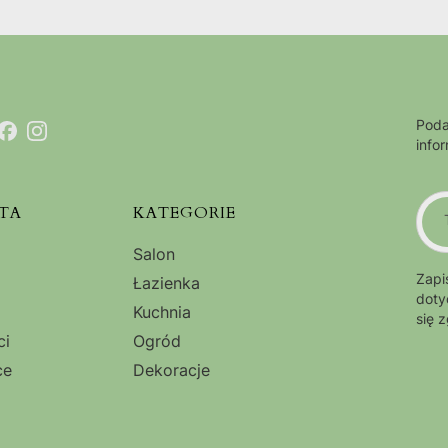
Poda
info
TA
KATEGORIE
Salon
Zapi
Łazienka
doty
Kuchnia
się 
ci
Ogród
ce
Dekoracje