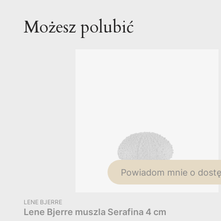
Możesz polubić
Powiadom mnie o dostę
PRODUCENT
LENE BJERRE
Lene Bjerre muszla Serafina 4 cm