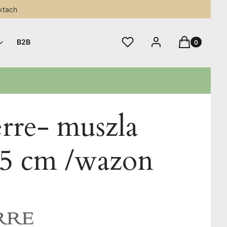
ktach
Produkty w 
Ulubione
Zaloguj się
Koszyk
B2B
rre- muszla
15 cm /wazon