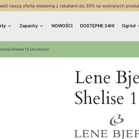
wdź naszą ofertę wiosenną z rabatami do 30% na wybranych produ
kty
Zapachy
NOWOŚCI
DOSTĘPNE 24H!
Ogród
muszla Shelise 15 cm /wazon
Lene Bje
Shelise 