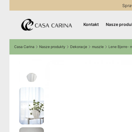
Spra
Kontakt
Nasze produ
Casa Carina
Nasze produkty
Dekoracje
muszle
Lene Bjerre- 