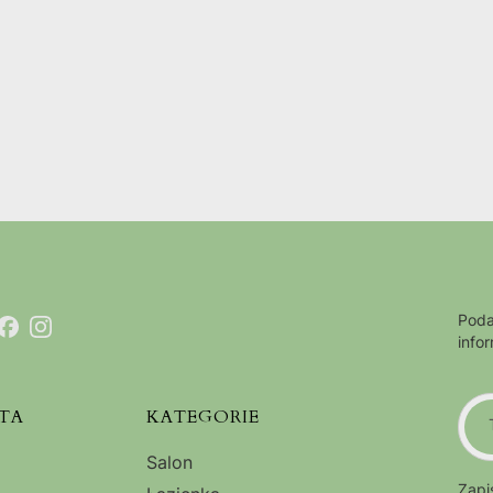
Poda
info
TA
KATEGORIE
Salon
Zapi