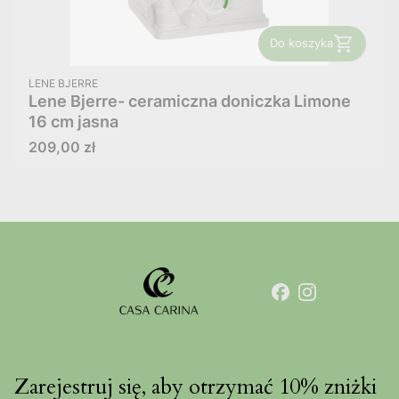
Do koszyka
PRODUCENT
LENE BJERRE
Lene Bjerre- ceramiczna doniczka Limone
16 cm jasna
Cena
209,00 zł
Zarejestruj się, aby otrzymać 10% zniżki