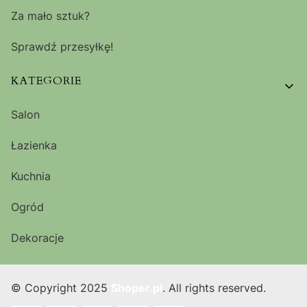
Za mało sztuk?
Sprawdź przesyłkę!
KATEGORIE
Salon
Łazienka
Kuchnia
Ogród
Dekoracje
© Copyright 2025
Shoper.pl
. All rights reserved.