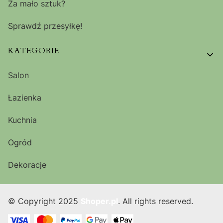
Za mało sztuk?
Sprawdź przesyłkę!
KATEGORIE
Salon
Łazienka
Kuchnia
Ogród
Dekoracje
© Copyright 2025
Shoper.pl
. All rights reserved.