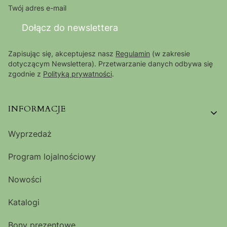
Twój adres e-mail
Dołącz do newslettera
Zapisując się, akceptujesz nasz
Regulamin
(w zakresie
dotyczącym Newslettera). Przetwarzanie danych odbywa się
zgodnie z
Polityką prywatności
.
Linki w stopce
INFORMACJE
Wyprzedaż
Program lojalnościowy
Nowości
Katalogi
Bony prezentowe