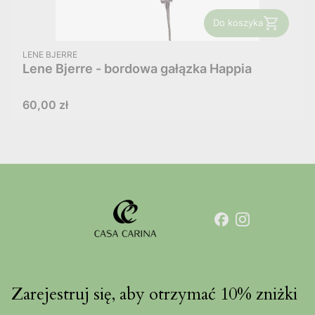
Do koszyka
PRODUCENT
LENE BJERRE
Lene Bjerre - bordowa gałązka Happia
Cena
60,00 zł
Zarejestruj się, aby otrzymać 10% zniżki