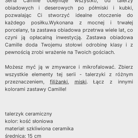
Seria Camille obejmuje wszystko, od talerzy
obiadowych i deserowych po półmiski i kubki,
pozwalając Ci stworzyć idealne otoczenie do
każdego posiłku.Wykonana z mocnej i trwałej
porcelany, ta zastawa obiadowa przetrwa wiele lat, co
czyni ją opłacalną inwestycją. Zastawa obiadowa
Camille doda Twojemu stołowi odrobinę klasy i z
pewnością zrobi wrażenie na Twoich gościach.
Możesz myć ją w zmywarce i mikrofalować. Zbierz
wszystkie elementy tej serii - talerzyki z różnym
przeznaczeniem,
filiżanki
,
miski
. Łącz z innymi
kolorami zastawy Camille!
talerzyk ceramiczny
kolor: kość słoniowa
materiał: szkliwiona ceramika
średnica: 15 cm