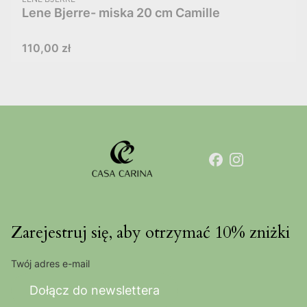
Lene Bjerre- miska 20 cm Camille
Cena
110,00 zł
Zarejestruj się, aby otrzymać 10% zniżki
Twój adres e-mail
Dołącz do newslettera