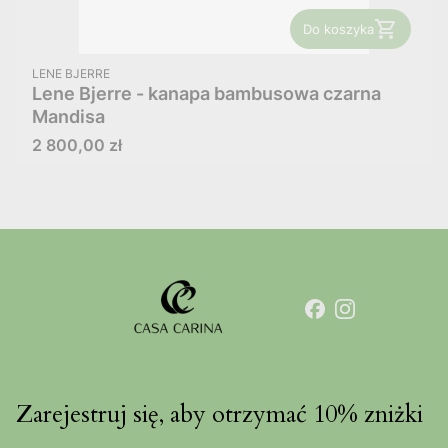
Do koszyka
PRODUCENT
LENE BJERRE
Lene Bjerre - kanapa bambusowa czarna
Mandisa
Cena
2 800,00 zł
Zarejestruj się, aby otrzymać 10% zniżki