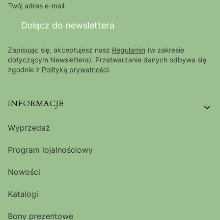
Twój adres e-mail
Dołącz do newslettera
Zapisując się, akceptujesz nasz
Regulamin
(w zakresie
dotyczącym Newslettera). Przetwarzanie danych odbywa się
zgodnie z
Polityką prywatności
.
Linki w stopce
INFORMACJE
Wyprzedaż
Program lojalnościowy
Nowości
Katalogi
Bony prezentowe