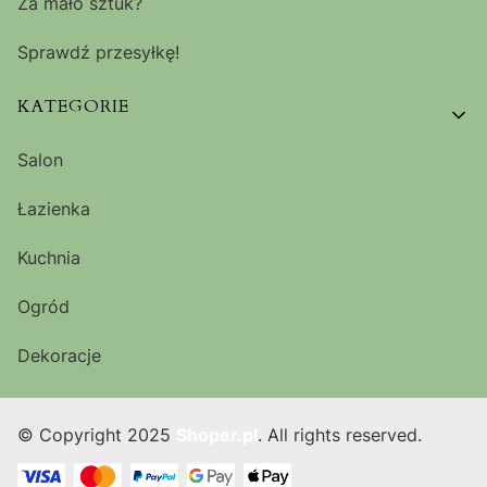
Za mało sztuk?
Sprawdź przesyłkę!
KATEGORIE
Salon
Łazienka
Kuchnia
Ogród
Dekoracje
© Copyright 2025
Shoper.pl
. All rights reserved.