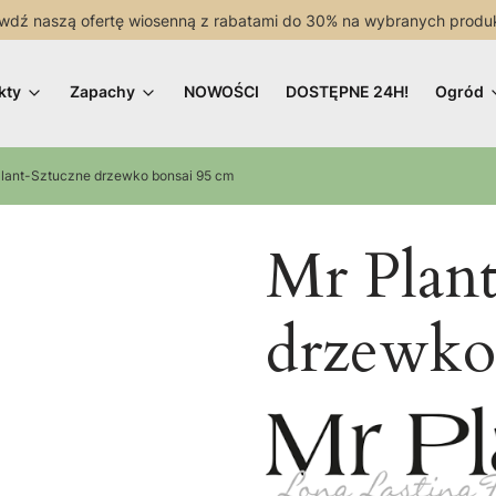
wdź naszą ofertę wiosenną z rabatami do 30% na wybranych produ
kty
Zapachy
NOWOŚCI
DOSTĘPNE 24H!
Ogród
lant-Sztuczne drzewko bonsai 95 cm
Mr Plan
drzewko