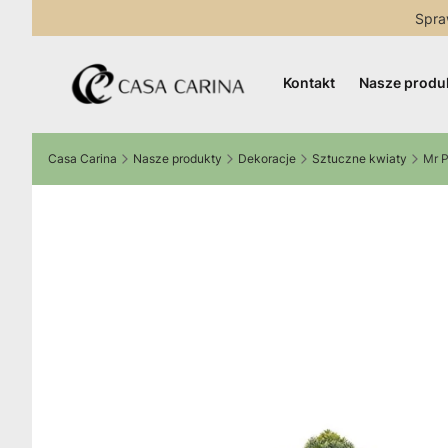
Spra
Kontakt
Nasze produ
Casa Carina
Nasze produkty
Dekoracje
Sztuczne kwiaty
Mr P