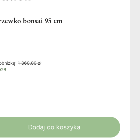
rzewko bonsai 95 cm
obniżką:
1 360,00 zł
026
Dodaj do koszyka