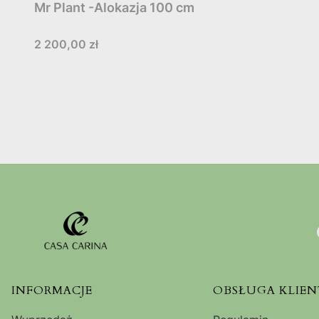
Mr Plant -Alokazja 100 cm
Cena
2 200,00 zł
Linki w stopce
INFORMACJE
OBSŁUGA KLIEN