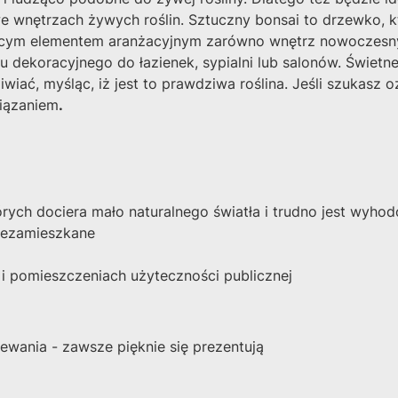
we wnętrzach żywych roślin.
Sztuczny bonsai to drzewko, k
cym elementem aranżacyjnym zarówno wnętrz nowoczesnych,
tu dekoracyjnego do łazienek, sypialni lub salonów. Świet
iać, myśląc, iż jest to prawdziwa roślina.
Jeśli szukasz 
iązaniem
.
rych dociera mało naturalnego światła i trudno jest wyho
niezamieszkane
 i pomieszczeniach użyteczności publicznej
ewania - zawsze pięknie się prezentują