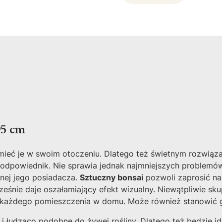
95 cm
i mieć je w swoim otoczeniu. Dlatego też świetnym rozwią
y odpowiednik. Nie sprawia jednak najmniejszych problemów
snej jego posiadacza.
Sztuczny bonsai
pozwoli zaprosić na 
ześnie daje oszałamiający efekt wizualny. Niewątpliwie sk
 każdego pomieszczenia w domu. Może również stanowić gu
 i łudząco podobne do żywej rośliny. Dlatego też będzie