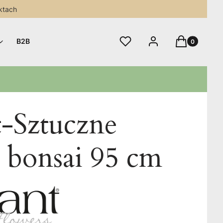
ktach
Produkty w 
Ulubione
Zaloguj się
Koszyk
B2B
t-Sztuczne
 bonsai 95 cm