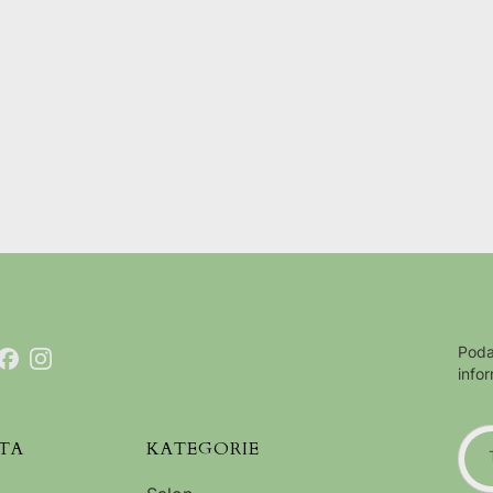
Poda
info
TA
KATEGORIE