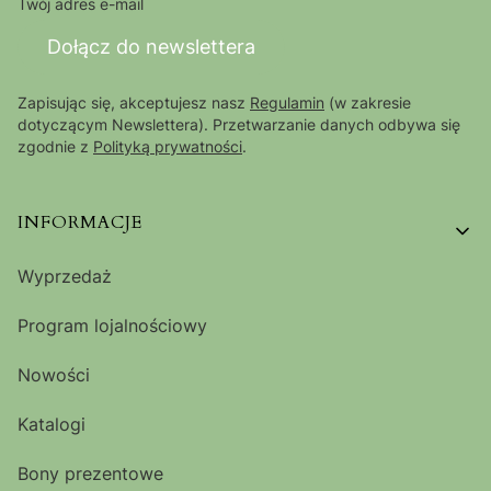
Twój adres e-mail
Dołącz do newslettera
Zapisując się, akceptujesz nasz
Regulamin
(w zakresie
dotyczącym Newslettera). Przetwarzanie danych odbywa się
zgodnie z
Polityką prywatności
.
Linki w stopce
INFORMACJE
Wyprzedaż
Program lojalnościowy
Nowości
Katalogi
Bony prezentowe