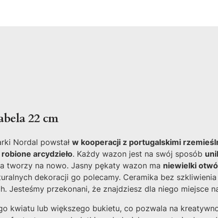
abela 22 cm
arki Nordal powstał
w kooperacji z portugalskimi rzemieśl
 robione arcydzieło
. Każdy wazon jest na swój sposób
uni
e, a tworzy na nowo. Jasny pękaty wazon ma
niewielki otwó
naturalnych dekoracji go polecamy. Ceramika bez szkliwie
h. Jesteśmy przekonani, że znajdziesz dla niego miejsce n
kwiatu lub większego bukietu, co pozwala na kreatywność w