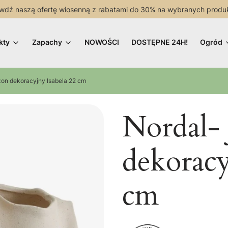
wdź naszą ofertę wiosenną z rabatami do 30% na wybranych produ
kty
Zapachy
NOWOŚCI
DOSTĘPNE 24H!
Ogród
zon dekoracyjny Isabela 22 cm
Nordal-
dekoracy
cm