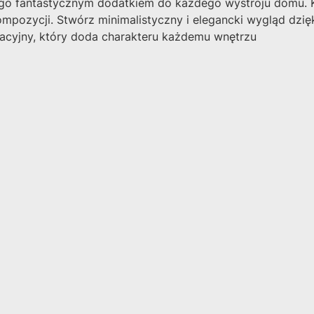
 go fantastycznym dodatkiem do każdego wystroju domu. Ko
pozycji. Stwórz minimalistyczny i elegancki wygląd dzięk
racyjny, który doda charakteru każdemu wnętrzu