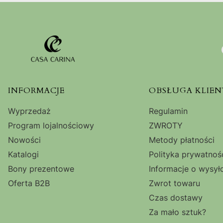
Linki w stopce
INFORMACJE
OBSŁUGA KLIEN
Wyprzedaż
Regulamin
Program lojalnościowy
ZWROTY
Nowości
Metody płatności
Katalogi
Polityka prywatnoś
Bony prezentowe
Informacje o wysył
Oferta B2B
Zwrot towaru
Czas dostawy
Za mało sztuk?