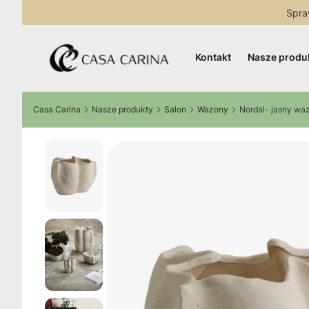
Spra
Kontakt
Nasze produ
Casa Carina
Nasze produkty
Salon
Wazony
Nordal- jasny wa