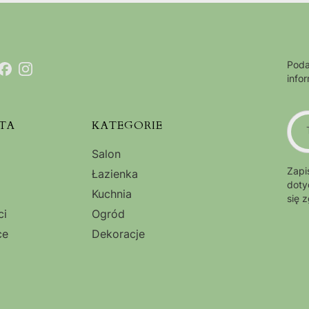
Poda
info
TA
KATEGORIE
Salon
Zapi
Łazienka
doty
Kuchnia
się 
ci
Ogród
ce
Dekoracje