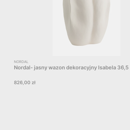
PRODUCENT
NORDAL
Nordal- jasny wazon dekoracyj
Cena
826,00 zł