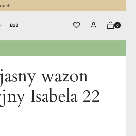
ktach
Produkty w 
Ulubione
Zaloguj się
Koszyk
B2B
 jasny wazon
jny Isabela 22