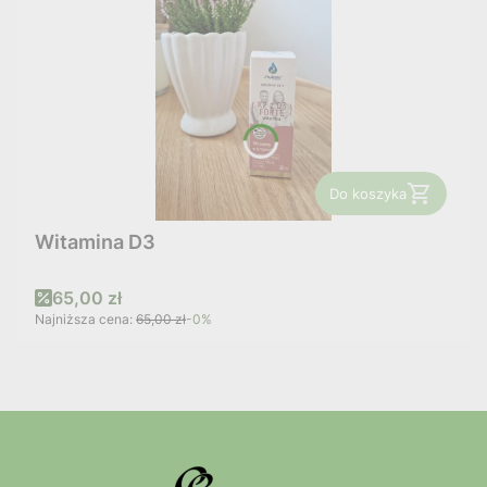
Do koszyka
Witamina D3
Cena promocyjna
65,00 zł
Najniższa cena:
65,00 zł
-0%