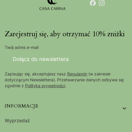
Zarejestruj się, aby otrzymać 10% zniżki
Twój adres e-mail
Dołącz do newslettera
Zapisując się, akceptujesz nasz
Regulamin
(w zakresie
dotyczącym Newslettera). Przetwarzanie danych odbywa się
zgodnie z
Polityką prywatności
.
Linki w stopce
INFORMACJE
Wyprzedaż