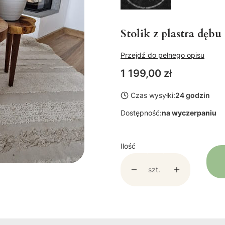
Stolik z plastra dęb
Przejdź do pełnego opisu
Cena
1 199,00 zł
Czas wysyłki:
24 godzin
Dostępność:
na wyczerpaniu
Ilość
szt.