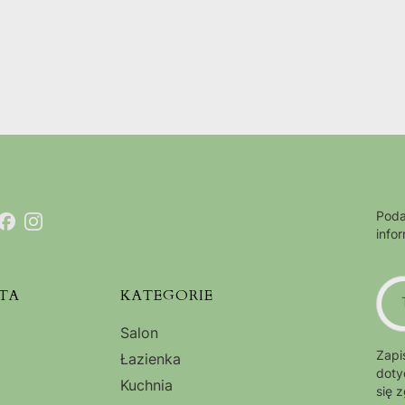
Poda
info
TA
KATEGORIE
Salon
Zapi
Łazienka
doty
Kuchnia
się 