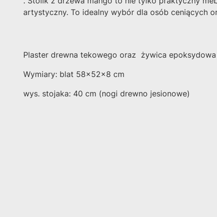
. Stolik z drzewa mango to nie tylko praktyczny meb
artystyczny. To idealny wybór dla osób ceniących or
Plaster drewna tekowego oraz żywica epoksydowa
Wymiary: blat 58x52x8 cm
wys. stojaka: 40 cm (nogi drewno jesionowe)