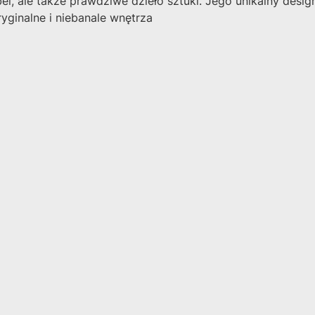
el, ale także prawdziwe dzieło sztuki. Jego unikalny desig
yginalne i niebanale wnętrza