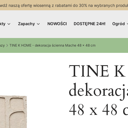
wdź naszą ofertę wiosenną z rabatami do 30% na wybranych produ
kty
Zapachy
NOWOŚCI
DOSTĘPNE 24H!
Ogród
azy
TINE K HOME - dekoracja ścienna Mache 48 x 48 cm
TINE K
dekoracj
48 x 48