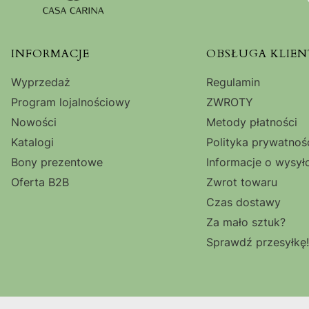
Linki w stopce
INFORMACJE
OBSŁUGA KLIEN
Wyprzedaż
Regulamin
Program lojalnościowy
ZWROTY
Nowości
Metody płatności
Katalogi
Polityka prywatnoś
Bony prezentowe
Informacje o wysył
Oferta B2B
Zwrot towaru
Czas dostawy
Za mało sztuk?
Sprawdź przesyłkę!