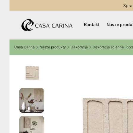
Spra
Kontakt
Nasze produ
Casa Carina
Nasze produkty
Dekoracje
Dekoracje ścienne i obr