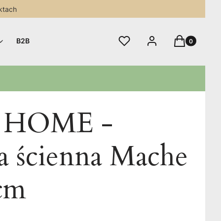
ktach
Produkty w 
Ulubione
Zaloguj się
Koszyk
B2B
 HOME -
a ścienna Mache
 cm