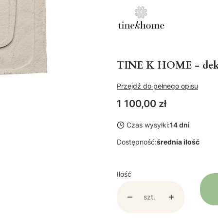
TINE K HOME - deko
Przejdź do pełnego opisu
Cena
1 100,00 zł
Czas wysyłki:
14 dni
Dostępność:
średnia ilość
Ilość
szt.