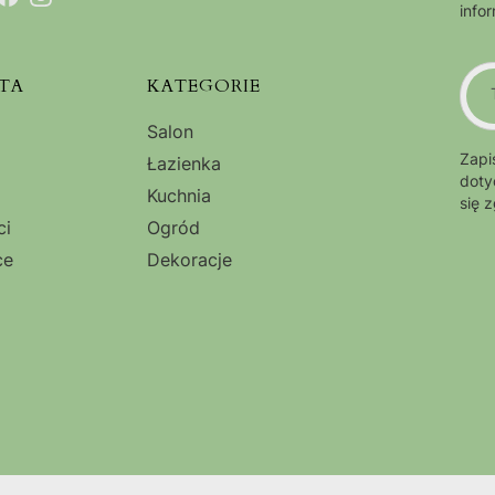
info
TA
KATEGORIE
Salon
Zapi
Łazienka
doty
Kuchnia
się 
ci
Ogród
ce
Dekoracje