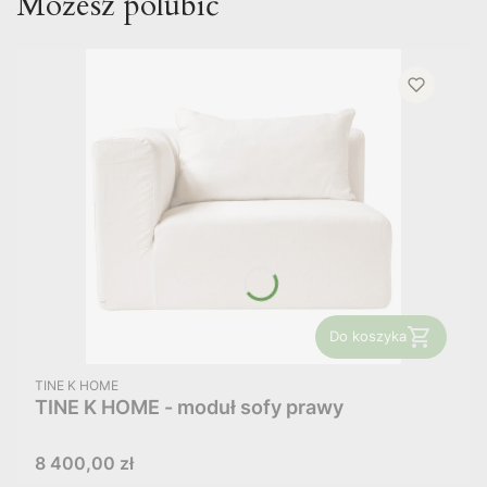
Możesz polubić
Do koszyka
PRODUCENT
TINE K HOME
TINE K HOME - moduł sofy prawy
Cena
8 400,00 zł