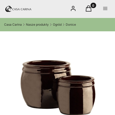
Produkty w kos
Zaloguj się
Koszyk
Menu
Casa Carina
Nasze produkty
Ogród
Donice