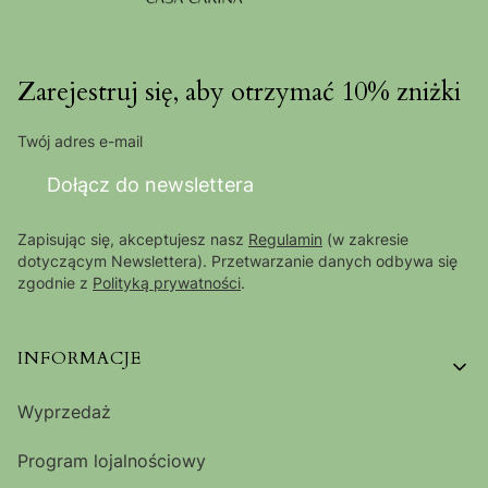
Zarejestruj się, aby otrzymać 10% zniżki
Twój adres e-mail
Dołącz do newslettera
Zapisując się, akceptujesz nasz
Regulamin
(w zakresie
dotyczącym Newslettera). Przetwarzanie danych odbywa się
zgodnie z
Polityką prywatności
.
Linki w stopce
INFORMACJE
Wyprzedaż
Program lojalnościowy