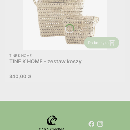
Do koszyka
PRODUCENT
TINE K HOME
TINE K HOME - zestaw koszy
Cena
340,00 zł