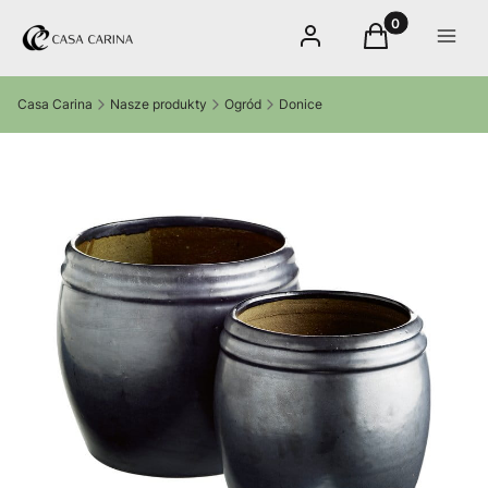
Produkty w kos
Zaloguj się
Koszyk
Menu
Casa Carina
Nasze produkty
Ogród
Donice