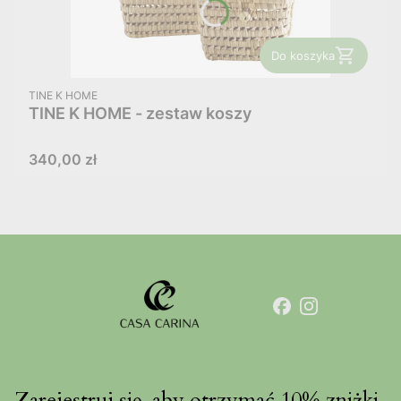
Do koszyka
PRODUCENT
TINE K HOME
TINE K HOME - zestaw koszy
Cena
340,00 zł
Zarejestruj się, aby otrzymać 10% zniżki