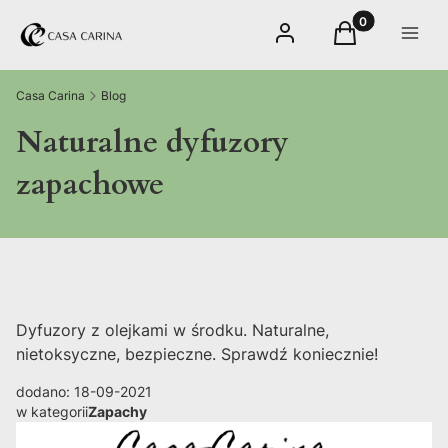
Produkty w kos
Zaloguj się
Koszyk
Menu
Casa Carina
Blog
Naturalne dyfuzory
zapachowe
Dyfuzory z olejkami w środku. Naturalne,
nietoksyczne, bezpieczne. Sprawdź koniecznie!
dodano: 18-09-2021
w kategorii
Zapachy