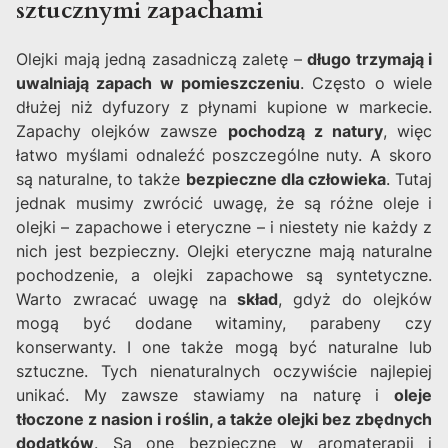
sztucznymi zapachami
Olejki mają jedną zasadniczą zaletę –
długo trzymają i
uwalniają zapach w pomieszczeniu
. Często o wiele
dłużej niż dyfuzory z płynami kupione w markecie.
Zapachy olejków zawsze
pochodzą z natury
, więc
łatwo myślami odnaleźć poszczególne nuty. A skoro
są naturalne, to także
bezpieczne dla człowieka
. Tutaj
jednak musimy zwrócić uwagę, że są różne oleje i
olejki – zapachowe i eteryczne – i niestety nie każdy z
nich jest bezpieczny. Olejki eteryczne mają naturalne
pochodzenie, a olejki zapachowe są syntetyczne.
Warto zwracać uwagę na
skład
, gdyż do olejków
mogą być dodane witaminy, parabeny czy
konserwanty. I one także mogą być naturalne lub
sztuczne. Tych nienaturalnych oczywiście najlepiej
unikać. My zawsze stawiamy na naturę i
oleje
tłoczone z nasion i roślin, a także olejki bez zbędnych
dodatków
. Są one bezpieczne w aromaterapii i