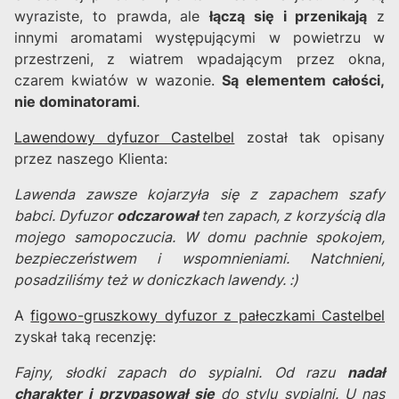
wyraziste, to prawda, ale
łączą się i przenikają
z
innymi aromatami występującymi w powietrzu w
przestrzeni, z wiatrem wpadającym przez okna,
czarem kwiatów w wazonie.
Są elementem całości,
nie dominatorami
.
Lawendowy dyfuzor Castelbel
został tak opisany
przez naszego Klienta:
Lawenda zawsze kojarzyła się z zapachem szafy
babci. Dyfuzor
odczarował
ten zapach, z korzyścią dla
mojego samopoczucia. W domu pachnie spokojem,
bezpieczeństwem i wspomnieniami. Natchnieni,
posadziliśmy też w doniczkach lawendy. :)
A
figowo-gruszkowy dyfuzor z pałeczkami Castelbel
zyskał taką recenzję:
Fajny, słodki zapach do sypialni. Od razu
nadał
charakter i przypasował się
do stylu sypialni. U nas