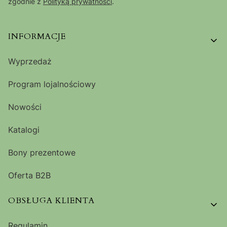
zgodnie z
Polityką prywatności
.
Linki w stopce
INFORMACJE
Wyprzedaż
Program lojalnościowy
Nowości
Katalogi
Bony prezentowe
Oferta B2B
OBSŁUGA KLIENTA
Regulamin