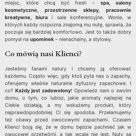
miejsc, które chcą być fresh –
spa, salony
kosmetyczne, przestrzenne sklepy, pracownie
kreatywne, biura
i sale konferencyjne. Wonie, w
których każdy rozpozna znajomą mu nutę, sprawia, że
poczuje się bardziej komfortowo. Jest to także dobry
pomysł na
upominek
– nienachalny, a stylowy.
Co mówią nasi Klienci?
Jesteśmy fanami natury i chcemy ją oferować
każdemu. Często więc, gdy ktoś pyta nas o zapachy,
oferujemy właśnie naturalne dyfuzory zapachowe. I
co?
Każdy jest zadowolony
! Opowiedz nam o swoim
domu, o tym, co lubisz, jakie aromaty najlepiej na
Ciebie działają, a my wskażemy produkt, który
najprawdopodobniej Ci się spodoba. Przełamujemy
też obawy przed owocowymi zapachami. Czasem
Klienci boją się, że w domu będzie pachnieć jak w
owocowej przetwórni, a tak wcale nie jest. Nuty są