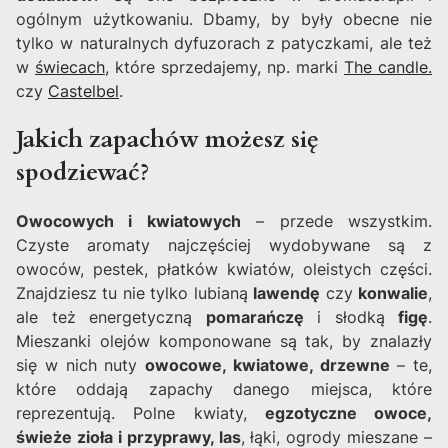
ogólnym użytkowaniu. Dbamy, by były obecne nie
tylko w naturalnych dyfuzorach z patyczkami, ale też
w
świecach
, które sprzedajemy, np. marki
The candle.
czy
Castelbel
.
Jakich zapachów możesz się
spodziewać?
Owocowych i kwiatowych
– przede wszystkim.
Czyste aromaty najczęściej wydobywane są z
owoców, pestek, płatków kwiatów, oleistych części.
Znajdziesz tu nie tylko lubianą
lawendę
czy
konwalie
,
ale też energetyczną
pomarańczę
i słodką
figę
.
Mieszanki olejów komponowane są tak, by znalazły
się w nich nuty
owocowe, kwiatowe, drzewne
– te,
które oddają zapachy danego miejsca, które
reprezentują. Polne kwiaty,
egzotyczne owoce,
świeże zioła i przyprawy, las
, łąki, ogrody mieszane –