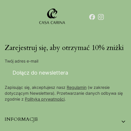
Zarejestruj się, aby otrzymać 10% zniżki
Twój adres e-mail
Dołącz do newslettera
Zapisując się, akceptujesz nasz
Regulamin
(w zakresie
dotyczącym Newslettera). Przetwarzanie danych odbywa się
zgodnie z
Polityką prywatności
.
Linki w stopce
INFORMACJE