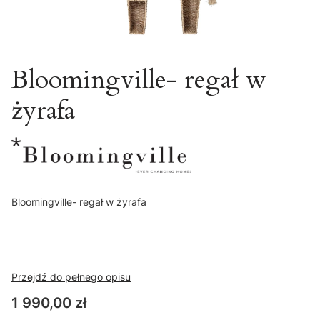
Bloomingville- regał w
żyrafa
Bloomingville- regał w żyrafa
Przejdź do pełnego opisu
Cena
1 990,00 zł