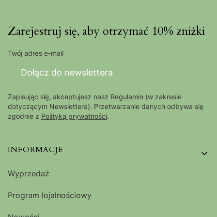
Zarejestruj się, aby otrzymać 10% zniżki
Twój adres e-mail
Dołącz do newslettera
Zapisując się, akceptujesz nasz
Regulamin
(w zakresie
dotyczącym Newslettera). Przetwarzanie danych odbywa się
zgodnie z
Polityką prywatności
.
Linki w stopce
INFORMACJE
Wyprzedaż
Program lojalnościowy