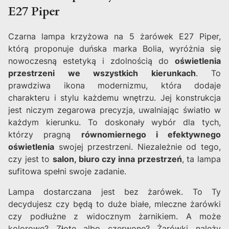
E27 Piper
Czarna lampa krzyżowa na 5 żarówek E27 Piper,
którą proponuje duńska marka Bolia, wyróżnia się
nowoczesną estetyką i zdolnością do
oświetlenia
przestrzeni we wszystkich kierunkach
. To
prawdziwa ikona modernizmu, która dodaje
charakteru i stylu każdemu wnętrzu. Jej konstrukcja
jest niczym zegarowa precyzja, uwalniając światło w
każdym kierunku. To doskonały wybór dla tych,
którzy pragną
równomiernego i efektywnego
oświetlenia
swojej przestrzeni. Niezależnie od tego,
czy jest to
salon, biuro czy inna przestrzeń
, ta lampa
sufitowa spełni swoje zadanie.
Lampa dostarczana jest bez żarówek. To Ty
decydujesz czy będą to duże białe, mleczne żarówki
czy podłużne z widocznym żarnikiem. A może
kolorowe? Złote albo czerwone? Żarówki należy