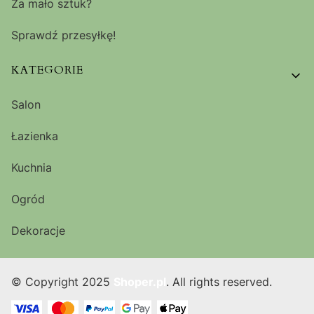
Za mało sztuk?
Sprawdź przesyłkę!
KATEGORIE
Salon
Łazienka
Kuchnia
Ogród
Dekoracje
© Copyright 2025
Shoper.pl
. All rights reserved.