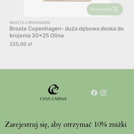
Do koszyka
PRODUCENT
BROSTE COPENHAGEN
Broste Copenhagen- duża dębowa deska do
krojenia 30x25 Olina
Cena
225,00 zł
Zarejestruj się, aby otrzymać 10% zniżki