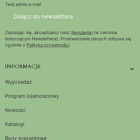
Twój adres e-mail
Dołącz do newslettera
Zapisując się, akceptujesz nasz
Regulamin
(w zakresie
dotyczącym Newslettera). Przetwarzanie danych odbywa się
zgodnie z
Polityką prywatności
.
Linki w stopce
INFORMACJE
Wyprzedaż
Program lojalnościowy
Nowości
Katalogi
Bony prezentowe