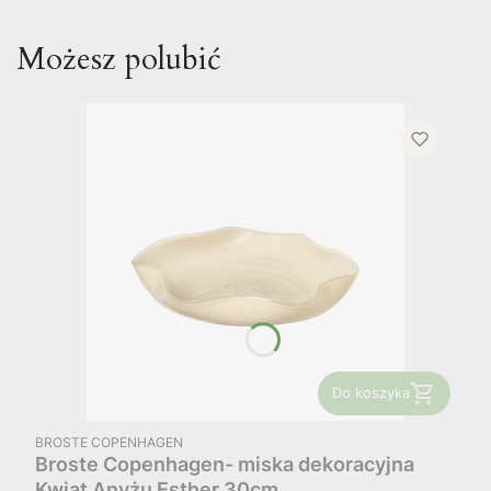
Możesz polubić
Do koszyka
PRODUCENT
BROSTE COPENHAGEN
Broste Copenhagen- miska dekoracyjna
Kwiat Anyżu Esther 30cm