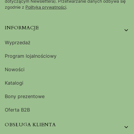
dotyczącym Newslettera). Przetwarzanie danych odbywa się
zgodnie z
Polityką prywatności
.
Linki w stopce
INFORMACJE
Wyprzedaż
Program lojalnościowy
Nowości
Katalogi
Bony prezentowe
Oferta B2B
OBSŁUGA KLIENTA