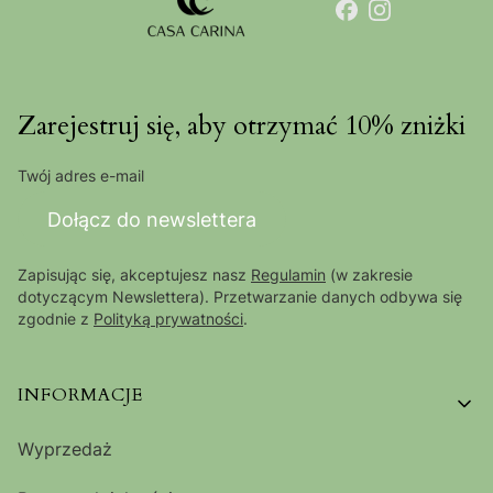
Zarejestruj się, aby otrzymać 10% zniżki
Twój adres e-mail
Dołącz do newslettera
Zapisując się, akceptujesz nasz
Regulamin
(w zakresie
dotyczącym Newslettera). Przetwarzanie danych odbywa się
zgodnie z
Polityką prywatności
.
Linki w stopce
INFORMACJE
Wyprzedaż