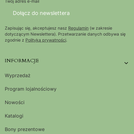
Twój adres e-mail
Dołącz do newslettera
Zapisując się, akceptujesz nasz
Regulamin
(w zakresie
dotyczącym Newslettera). Przetwarzanie danych odbywa się
zgodnie z
Polityką prywatności
.
Linki w stopce
INFORMACJE
Wyprzedaż
Program lojalnościowy
Nowości
Katalogi
Bony prezentowe